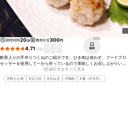
1390
20
300
調理時間
費用目安
分
円
4.71
保存
(
11
)
軟骨入りの手作りつくねのご紹介です。ひき肉は使わず、フードプロ
セッサーを使用して一から作っているので美味しくお召し上がりいた
紹介文をすべて見る
だけます。軟骨の食感がたまらないはずです。お酒とも美味しくいた
だける一品です。ぜひお試しくださいね。
#
鶏もも肉
#
父の日
#
玉ねぎ
#
鶏肉
#
夏（6–8月）
取り除いた皮は捨てずに活用！「とり皮」で検索を。