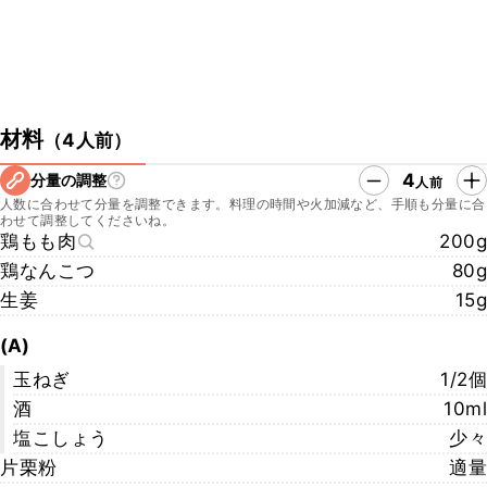
材料
（
4人前
）
4
分量の調整
人前
人数に合わせて分量を調整できます。料理の時間や火加減など、手順も分量に合
わせて調整してくださいね。
鶏もも肉
200g
鶏なんこつ
80g
生姜
15g
(A)
玉ねぎ
1/2個
酒
10ml
塩こしょう
少々
片栗粉
適量