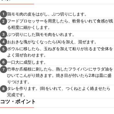
鶏モモ肉の皮をはがし、ぶつ切りにします。
1
フードプロセッサーを用意したら、軟骨をいれて食感が残
2
る程度に細かくします。
ぶつ切りにした鶏モモ肉をいれます。
3
おおきな塊がなくなったら(A)を加え、混ぜます。
4
ボウルに移したら、玉ねぎを加えて粘りが出るまで全体を
5
よく混ぜ合わせます。
一口大に成型します。
6
竹串か爪楊枝に刺したら、熱したフライパンにサラダ油を
7
ひいてこんがり焼きます。焼き目が付いたら2本は皿に盛
りつけます。
タレを作ります。(B)をいれて、つくねとよく絡ませたら
8
完成です。
コツ・ポイント