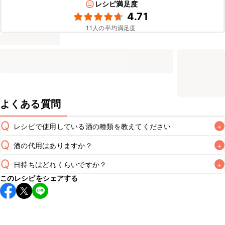
レシピ満足度
4.71
11
人の平均満足度
よくある質問
Q
レシピで使用している酒の種類を教えてください
+
Q
酒の代用はありますか？
+
A
Q
日持ちはどれくらいですか？
+
A
このレシピをシェアする
保存期間は冷蔵で翌日中が目安です。なるべくお早めにお召
し上がりください。

A
※日持ちは目安です。
こちら
の注意事項をご確認の上、正し