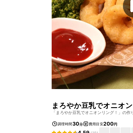
まろやか豆乳でオニオン
「
まろやか豆乳でオニオンリング！
」の作
30
200
調理時間
費用目安
分
円
4.59
(
10
)