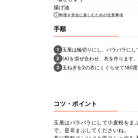
揚げ油
料理を安全に楽しむための注意事項
手順
玉葱は輪切りにし、バラバラにし
1
(A)を混ぜ合わせ、衣を作ります
2
玉ねぎを2の衣にくぐらせて180
3
コツ・ポイント
玉葱はバラバラにして小麦粉をま
で、是非まぶしてくださいね。
