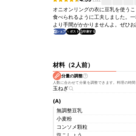
オニオンリングの衣に豆乳を使うこ
食べられるように工夫しました。一
より手間がかかりませんよ。ぜひお
印刷する
シェア
ポスト
材料
（
2人前
）
分量の調整
人数に合わせて分量を調整できます。料理の時間
玉ねぎ
(A)
無調整豆乳
小麦粉
コンソメ顆粒
塩こしょう