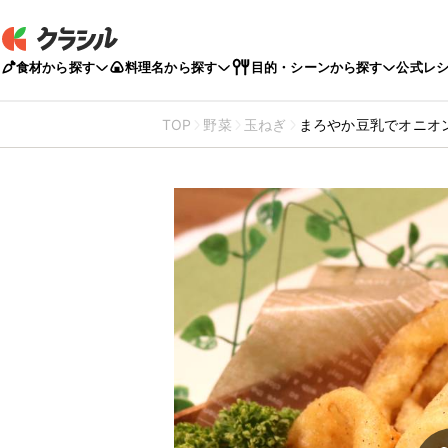
食材から探す
料理名から探す
目的・シーンから探す
公式レ
TOP
野菜
玉ねぎ
まろやか豆乳でオニオ