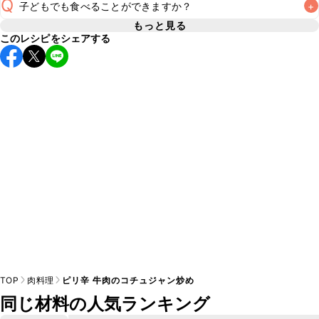
Q
子どもでも食べることができますか？
+
使用量が少ない場合は省いてもお作りいただけますが、メイ
ンの味付けとして使用している場合は省くと味がぼやける可
もっと見る
A
このレシピをシェアする
コチュジャンは甘辛い風味が特徴の食材なため、お子様や辛
能性があるため、 
こちら
 の食材で味を調えて仕上げること
い味付けが苦手な方は風味や刺激を強く感じる可能性がござ
います。使用する食材や味付けにつきましては普段のお子様
A
の食事内容にあわせて変更し、ご家庭でお召し上がりいただ
けるかをご判断いただいた上で、安全にクラシルレシピをご
TOP
肉料理
ピリ辛 牛肉のコチュジャン炒め
同じ材料の人気ランキング