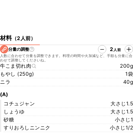
材料
（
2人前
）
2
分量の調整
人前
人数に合わせて分量を調整できます。料理の時間や火加減など、手順も分量に合
わせて調整してくださいね。
牛こま切れ肉
200g
もやし (250g)
1袋
ニラ
40g
(A)
コチュジャン
大さじ1.5
しょうゆ
大さじ1.5
砂糖
小さじ1
すりおろしニンニク
小さじ1/2