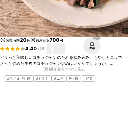
2042
20
700
調理時間
費用目安
分
円
4.40
保存
(
35
)
ピリっと美味しいコチュジャンのたれを揉み込み、もやしとニラで
さっと炒めた牛肉のコチュジャン炒めはいかがでしょうか。
紹介文をすべて見る
甘辛いタレでとってもご飯がすすむおかずですよ。お肉は豚肉や鶏肉
に変えてもおいしいので、ぜひお試しくださいね。
#
牛こま切れ肉
#
もやし
#
ニラ
#
牛肉
#
野菜