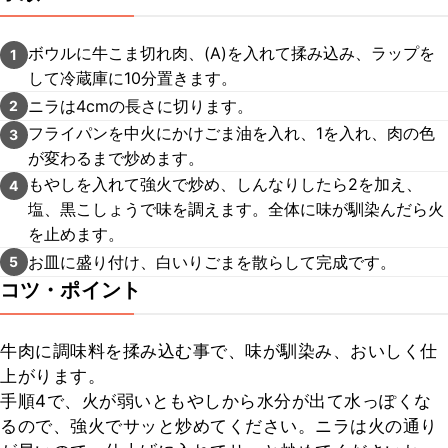
ボウルに牛こま切れ肉、(A)を入れて揉み込み、ラップを
1
して冷蔵庫に10分置きます。
ニラは4cmの長さに切ります。
2
フライパンを中火にかけごま油を入れ、1を入れ、肉の色
3
が変わるまで炒めます。
もやしを入れて強火で炒め、しんなりしたら2を加え、
4
塩、黒こしょうで味を調えます。全体に味が馴染んだら火
を止めます。
お皿に盛り付け、白いりごまを散らして完成です。
5
コツ・ポイント
牛肉に調味料を揉み込む事で、味が馴染み、おいしく仕
上がります。

手順4で、火が弱いともやしから水分が出て水っぽくな
るので、強火でサッと炒めてください。ニラは火の通り