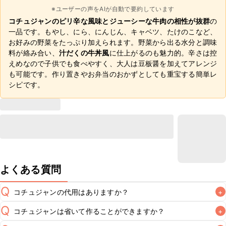
※ユーザーの声をAIが自動で要約しています
コチュジャンのピリ辛な風味とジューシーな牛肉の相性が抜群
の
一品です。もやし、にら、にんじん、キャベツ、たけのこなど、
お好みの野菜をたっぷり加えられます。野菜から出る水分と調味
料が絡み合い、
汁だくの牛丼風
に仕上がるのも魅力的。辛さは控
えめなので子供でも食べやすく、大人は豆板醤を加えてアレンジ
も可能です。作り置きやお弁当のおかずとしても重宝する簡単レ
シピです。
よくある質問
Q
コチュジャンの代用はありますか？
+
Q
コチュジャンは省いて作ることができますか？
+
A
コチュジャンの代用は
こちら