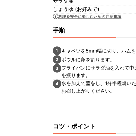
サラダ油
しょうゆ (お好みで)
料理を安全に楽しむための注意事項
手順
キャベツを5mm幅に切り、ハムを
1
ボウルに卵を割ります。
2
フライパンにサラダ油を入れて中
3
を振ります。
水を加えて蓋をし、1分半程焼い
4
お召し上がりください。
コツ・ポイント