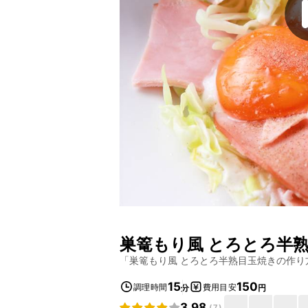
巣篭もり風 とろとろ半
「
巣篭もり風 とろとろ半熟目玉焼きの作り
15
150
調理時間
費用目安
分
円
3.98
(
7
)