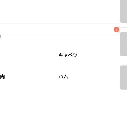
+
リ
なるべくお早めにお召し上がりください。

菜
キャベツ
工肉
ハム