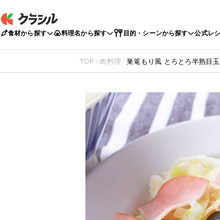
食材から探す
料理名から探す
目的・シーンから探す
公式レ
TOP
肉料理
巣篭もり風 とろとろ半熟目