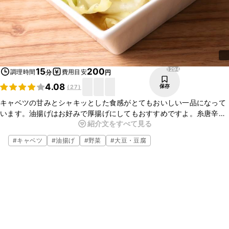
1294
15
200
調理時間
費用目安
分
円
4.08
保存
(
27
)
キャベツの甘みとシャキッとした食感がとてもおいしい一品になって
います。油揚げはお好みで厚揚げにしてもおすすめですよ。糸唐辛子
紹介文をすべて見る
でピリッとした風味になるので、おつまみにもできますよ。仕上げに
かつお節をかけると風味が増しておいしいですよ。
#
キャベツ
#
油揚げ
#
野菜
#
大豆・豆腐