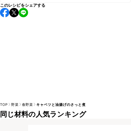
A
このレシピをシェアする
保存期間は冷蔵で翌日中が目安です。なるべくお早めにお召
し上がりください。

A
※日持ちは目安です。
こちら
の注意事項をご確認の上、正し
TOP
野菜
春野菜
キャベツと油揚げのさっと煮
同じ材料の人気ランキング