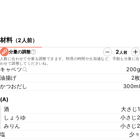
材料
（
2人前
）
2
分量の調整
人前
人数に合わせて分量を調整できます。料理の時間や火加減など、手順も分量に合
わせて調整してくださいね。
キャベツ
200g
油揚げ
2枚
かつおだし
300ml
(A)
酒
大さじ1
しょうゆ
小さじ2
みりん
小さじ2
塩
少々