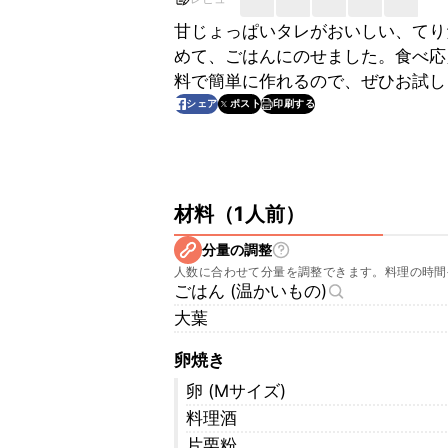
甘じょっぱいタレがおいしい、てり
めて、ごはんにのせました。食べ応
料で簡単に作れるので、ぜひお試し
印刷する
シェア
ポスト
材料
（
1人前
）
分量の調整
人数に合わせて分量を調整できます。料理の時間
ごはん (温かいもの)
大葉
卵焼き
卵 (Mサイズ)
料理酒
片栗粉