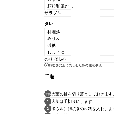
顆粒和風だし
サラダ油
タレ
料理酒
みりん
砂糖
しょうゆ
のり (刻み)
料理を安全に楽しむための注意事項
手順
大葉の軸を切り落としておきます
準備
大葉は千切りにします。
1
ボウルに卵焼きの材料を入れ、よ
2