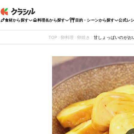
食材から探す
料理名から探す
目的・シーンから探す
公式レ
TOP
卵料理
卵焼き
甘しょっぱいのがお