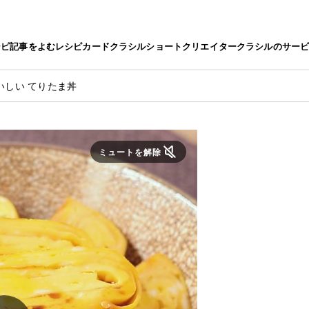
シピ
記事をよむ
レシピカード
クラシルショート
クリエイター
クラシルのサー
いしい てりたま丼
ミュートを解除