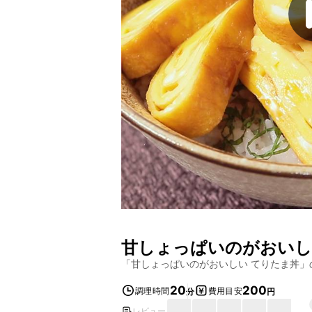
甘しょっぱいのがおいし
「
甘しょっぱいのがおいしい てりたま丼
」
20
200
調理時間
費用目安
分
円
レビュー