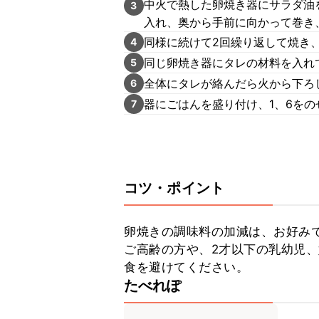
中火で熱した卵焼き器にサラダ油を
3
入れ、奥から手前に向かって巻き
同様に続けて2回繰り返して焼き
4
同じ卵焼き器にタレの材料を入れ
5
全体にタレが絡んだら火から下ろし
6
器にごはんを盛り付け、1、6を
7
コツ・ポイント
卵焼きの調味料の加減は、お好みで
ご高齢の方や、2才以下の乳幼児
食を避けてください。
たべれぽ