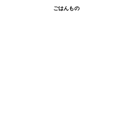
A
※日持ちは目安です。
こちら
ごはんもの