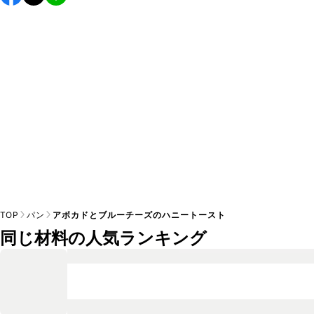
し上がりください。

A
※日持ちは目安です。
こちら
の注意事項をご確認の上、正し
TOP
パン
アボカドとブルーチーズのハニートースト
同じ材料の人気ランキング