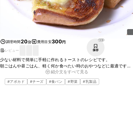
433
20
300
調理時間
費用目安
分
円
レビュー
保存
少ない材料で簡単に手軽に作れるトーストのレシピです。
朝ごはんや昼ごはん、軽く何か食べたい時のおやつなどに最適です。
紹介文をすべて見る
お好みのナッツ類を加えてアレンジしてください。はちみつは多めに
かるのがオススメです。
#
アボカド
#
チーズ
#
食パン
#
野菜
#
乳製品