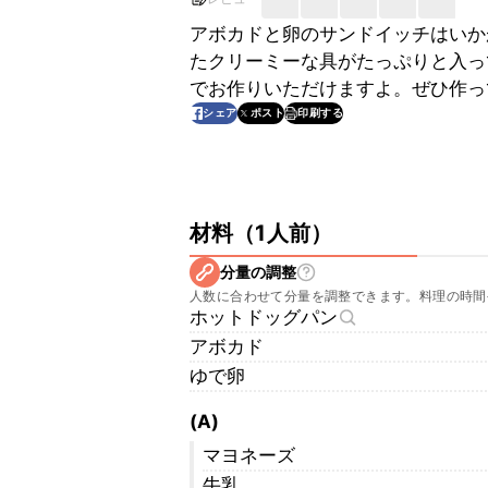
アボカドと卵のサンドイッチはいか
たクリーミーな具がたっぷりと入っ
でお作りいただけますよ。ぜひ作っ
印刷する
シェア
ポスト
材料
（
1人前
）
分量の調整
人数に合わせて分量を調整できます。料理の時間
ホットドッグパン
アボカド
ゆで卵
(A)
マヨネーズ
牛乳