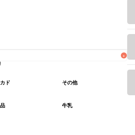
+
リ
なるべくお早めにお召し上がりください。

ボカド
その他
製品
牛乳