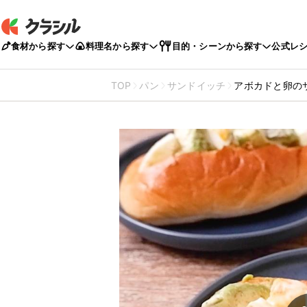
食材から探す
料理名から探す
目的・シーンから探す
公式レ
TOP
パン
サンドイッチ
アボカドと卵の