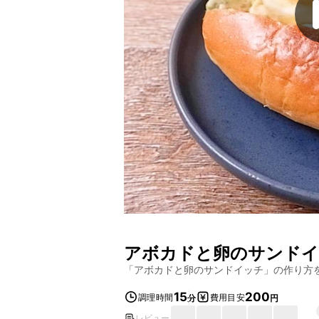
アボカドと卵のサンド
「
アボカドと卵のサンドイッチ
」の作り方
15
200
調理時間
費用目安
分
円
レビュー