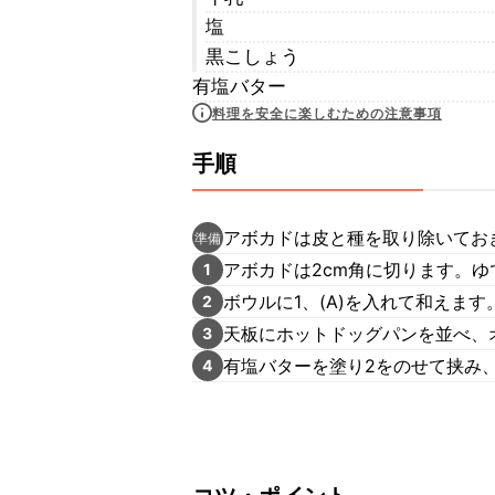
塩
黒こしょう
有塩バター
料理を安全に楽しむための注意事項
手順
アボカドは皮と種を取り除いてお
準備
アボカドは2cm角に切ります。
1
ボウルに1、(A)を入れて和えます
2
天板にホットドッグパンを並べ、
3
有塩バターを塗り2をのせて挟み
4