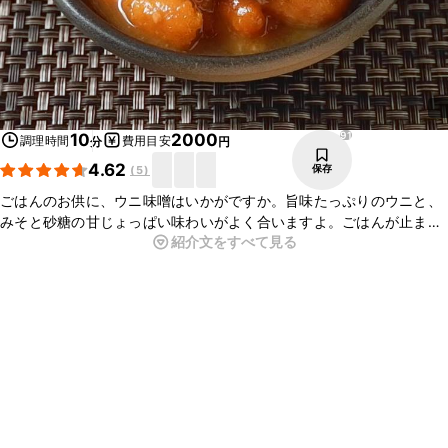
91
10
2000
調理時間
費用目安
分
円
4.62
保存
(
5
)
ごはんのお供に、ウニ味噌はいかがですか。旨味たっぷりのウニと、
みそと砂糖の甘じょっぱい味わいがよく合いますよ。ごはんが止まら
紹介文をすべて見る
ないおいしさなので、ぜひお試しくださいね。