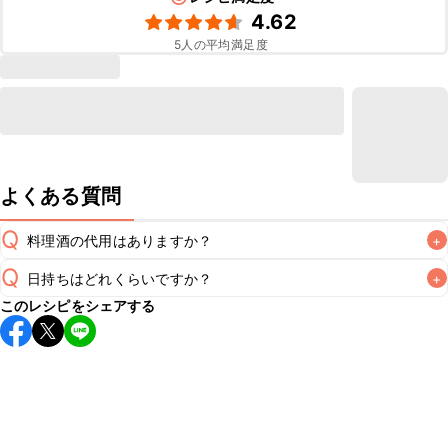
4.62
5
人の平均満足度
よくある質問
Q
料理酒の代用はありますか？
+
Q
日持ちはどれくらいですか？
+
A
このレシピをシェアする
保存期間は冷蔵で翌日中が目安です。なるべくお早めにお召
し上がりください。

A
※日持ちは目安です。
こちら
の注意事項をご確認の上、正し