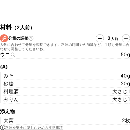
材料
（
2人前
）
2
分量の調整
人前
人数に合わせて分量を調整できます。料理の時間や火加減など、手順も分量に合
わせて調整してくださいね。
ウニ
50g
(A)
みそ
40g
砂糖
20g
料理酒
大さじ1
みりん
大さじ1
添え物
大葉
2枚
料理を安全に楽しむための注意事項