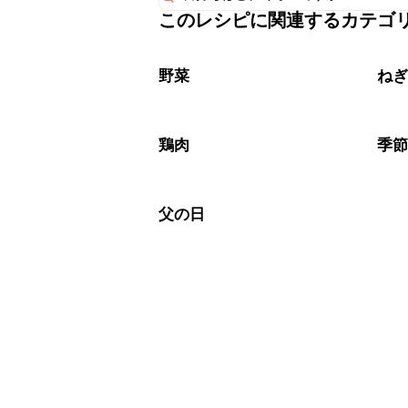
このレシピに関連するカテゴ
保存期間は冷蔵で翌日中が目安です。
A
※日持ちは目安です。
こちら
野菜
ね
鶏肉
季
父の日