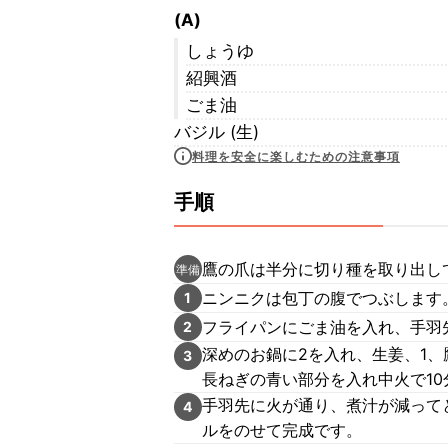
(A)
しょうゆ
紹興酒
ごま油
バジル (生)
料理を安全に楽しむための注意事項
手順
鷹の爪は半分に切り種を取り出し
準備
ニンニクは包丁の腹でつぶします
1
フライパンにごま油を入れ、手羽
2
深めのお鍋に2を入れ、生姜、1、
3
長ねぎの青い部分を入れ中火で10
手羽先に火が通り、煮汁が減って
4
ルをのせて完成です。