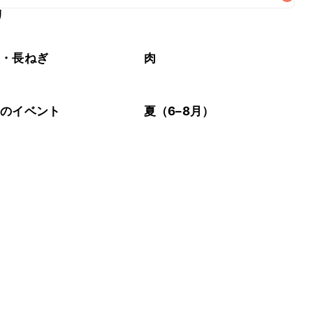
リ
なるべくお早めにお召し上がりください。

ぎ・長ねぎ
肉
節のイベント
夏（6–8月）