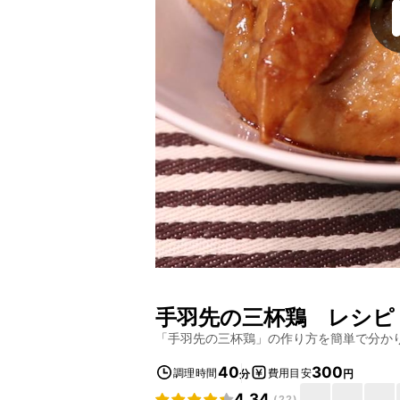
手羽先の三杯鶏
レシピ
「
手羽先の三杯鶏
」の作り方を簡単で分か
40
300
調理時間
費用目安
分
円
4.34
(
22
)