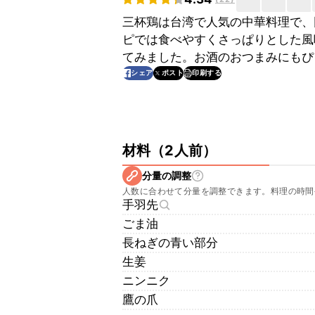
三杯鶏は台湾で人気の中華料理で、
ピでは食べやすくさっぱりとした風
てみました。お酒のおつまみにもぴ
印刷する
シェア
ポスト
材料
（
2人前
）
分量の調整
人数に合わせて分量を調整できます。料理の時間
手羽先
ごま油
長ねぎの青い部分
生姜
ニンニク
鷹の爪