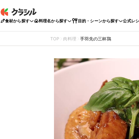
食材から探す
料理名から探す
目的・シーンから探す
公式レ
TOP
肉料理
手羽先の三杯鶏