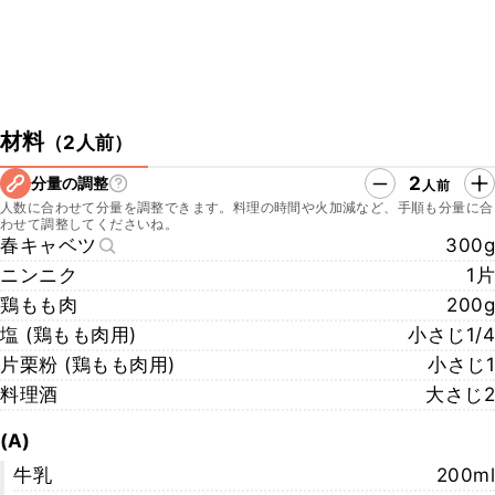
材料
（
2人前
）
2
分量の調整
人前
人数に合わせて分量を調整できます。料理の時間や火加減など、手順も分量に合
わせて調整してくださいね。
春キャベツ
300g
ニンニク
1片
鶏もも肉
200g
塩 (鶏もも肉用)
小さじ1/4
片栗粉 (鶏もも肉用)
小さじ1
料理酒
大さじ2
(A)
牛乳
200ml