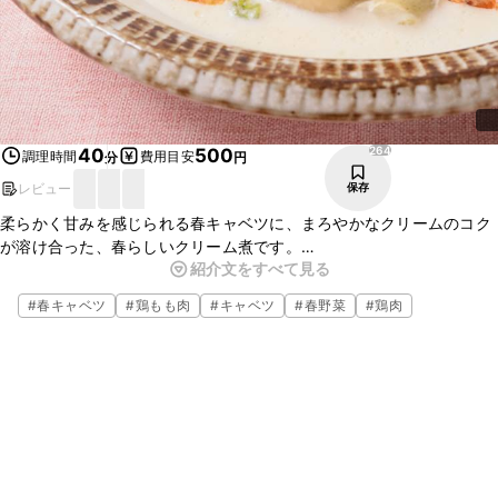
264
40
500
調理時間
費用目安
分
円
レビュー
保存
柔らかく甘みを感じられる春キャベツに、まろやかなクリームのコク
が溶け合った、春らしいクリーム煮です。
紹介文をすべて見る
鶏もも肉に片栗粉をまぶすことでしっとり柔らかく、スープにもとろ
みがつき、優しい口当たりになります。仕上げの桜エビの風味と食感
#
春キャベツ
#
鶏もも肉
#
キャベツ
#
春野菜
#
鶏肉
がポイントです。