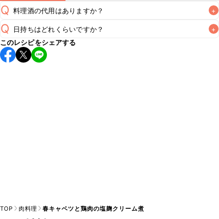
Q
料理酒の代用はありますか？
+
Q
日持ちはどれくらいですか？
+
A
このレシピをシェアする
保存期間は冷蔵で翌日中が目安です。なるべくお早めにお召
し上がりください。

A
※日持ちは目安です。
こちら
の注意事項をご確認の上、正し
TOP
肉料理
春キャベツと鶏肉の塩麹クリーム煮