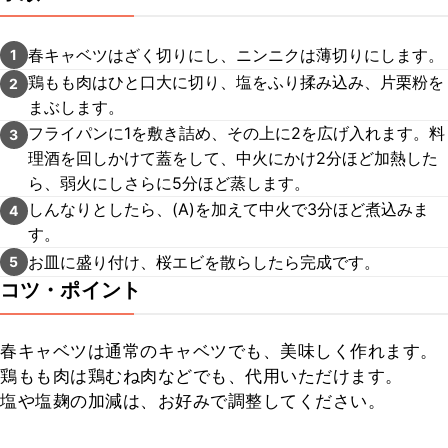
春キャベツはざく切りにし、ニンニクは薄切りにします。
1
鶏もも肉はひと口大に切り、塩をふり揉み込み、片栗粉を
2
まぶします。
フライパンに1を敷き詰め、その上に2を広げ入れます。料
3
理酒を回しかけて蓋をして、中火にかけ2分ほど加熱した
ら、弱火にしさらに5分ほど蒸します。
しんなりとしたら、(A)を加えて中火で3分ほど煮込みま
4
す。
お皿に盛り付け、桜エビを散らしたら完成です。
5
コツ・ポイント
春キャベツは通常のキャベツでも、美味しく作れます。

鶏もも肉は鶏むね肉などでも、代用いただけます。

塩や塩麹の加減は、お好みで調整してください。