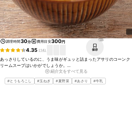
417
30
300
調理時間
費用目安
分
円
4.35
保存
(
14
)
あっさりしているのに、うま味がギュッと詰まったアサリのコーンク
リームスープはいかがでしょうか。
紹介文をすべて見る
コーンクリーム缶と牛乳を使用することで、仕上がりがクリーミーな
一品です。
#
とうもろこし
#
玉ねぎ
#
夏野菜
#
あさり
#
牛乳
ぜひお試しください。