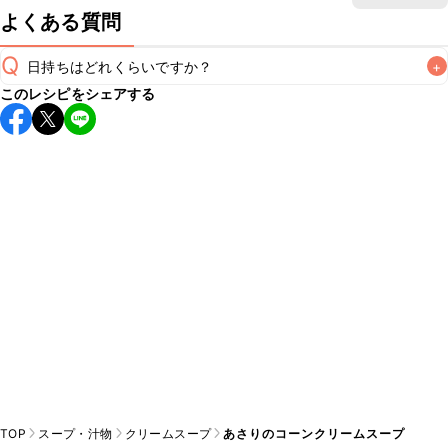
よくある質問
Q
日持ちはどれくらいですか？
+
このレシピをシェアする
保存期間は冷蔵で翌日中が目安です。なるべくお早めにお召
し上がりください。

A
※日持ちは目安です。
こちら
の注意事項をご確認の上、正し
TOP
スープ・汁物
クリームスープ
あさりのコーンクリームスープ