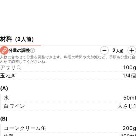
材料
（
2人前
）
2
分量の調整
人前
人数に合わせて分量を調整できます。料理の時間や火加減など、手順も分量に合
わせて調整してくださいね。
アサリ
100g
玉ねぎ
1/4個
(A)
水
50ml
白ワイン
大さじ1
(B)
コーンクリーム缶
200g