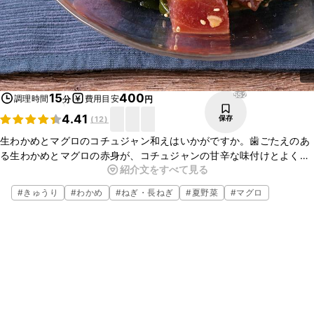
552
15
400
調理時間
費用目安
分
円
4.41
保存
(
12
)
生わかめとマグロのコチュジャン和えはいかがですか。歯ごたえのあ
る生わかめとマグロの赤身が、コチュジャンの甘辛な味付けとよく合
紹介文をすべて見る
い、とっても美味しいですよ。とても簡単に作れるのでおつまみにも
おすすめです。ぜひ作ってみてください。
#
きゅうり
#
わかめ
#
ねぎ・長ねぎ
#
夏野菜
#
マグロ