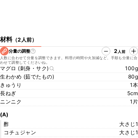
材料
（
2人前
）
2
分量の調整
人前
人数に合わせて分量を調整できます。料理の時間や火加減など、手順も分量に合
わせて調整してくださいね。
マグロ (刺身・サク)
100g
生わかめ (茹でたもの)
80g
きゅうり
1本
長ねぎ
5cm
ニンニク
1片
(A)
酢
大さじ1
コチュジャン
大さじ1