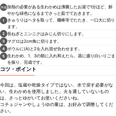
加熱の必要がある生わかめは沸騰したお湯で1分ほど、鮮
準備
やかな緑色になるまでさっと茹でておきます。
きゅうりはヘタを取って、麺棒等でたたき、一口大に切り
1
ます。
長ねぎとニンニクはみじん切りにします。
2
マグロは2cm角に切ります。
3
ボウルに(A)と2を入れ混ぜ合わせます。
4
生わかめ、1、3の順に入れ和えたら、器に盛り白いりごま
5
を振り、完成です。
コツ・ポイント
今回は、塩蔵や乾燥タイプではない、水で戻す必要がな
い、生わかめを使用しました。火を通していないもの
は、さっとゆがいてお使いくださいね。

コチュジャンやしょうゆの量は、お好みで調整してくだ
さい。