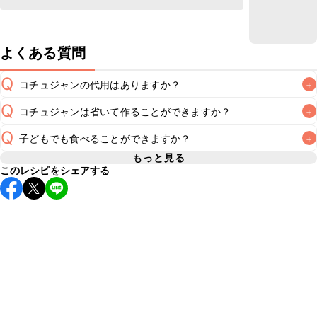
よくある質問
Q
コチュジャンの代用はありますか？
+
Q
コチュジャンは省いて作ることができますか？
+
A
コチュジャンの代用は
こちら
Q
子どもでも食べることができますか？
+
使用量が少ない場合は省いてもお作りいただけますが、メイ
ンの味付けとして使用している場合は省くと味がぼやける可
もっと見る
A
このレシピをシェアする
コチュジャンは甘辛い風味が特徴の食材なため、お子様や辛
能性があるため、 
こちら
 の食材で味を調えて仕上げること
い味付けが苦手な方は風味や刺激を強く感じる可能性がござ
います。使用する食材や味付けにつきましては普段のお子様
A
の食事内容にあわせて変更し、ご家庭でお召し上がりいただ
けるかをご判断いただいた上で、安全にクラシルレシピをご