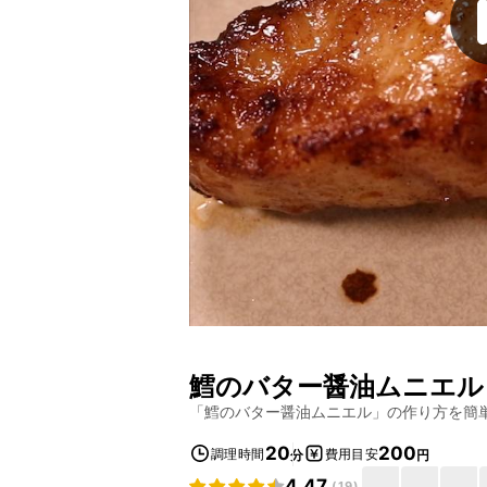
鱈のバター醤油ムニエル
「
鱈のバター醤油ムニエル
」の作り方を簡
20
200
調理時間
費用目安
分
円
4.47
(
19
)