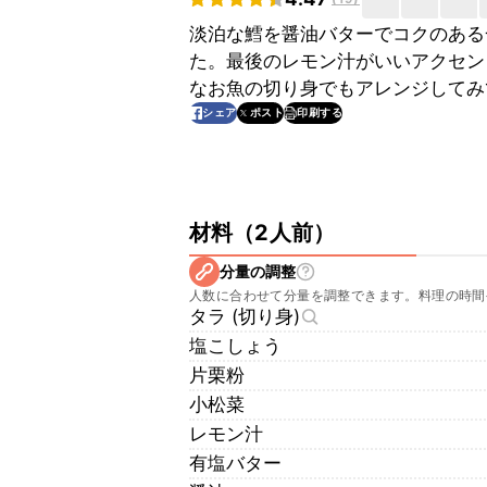
淡泊な鱈を醤油バターでコクのある
た。最後のレモン汁がいいアクセン
なお魚の切り身でもアレンジしてみ
印刷する
シェア
ポスト
材料
（
2人前
）
分量の調整
人数に合わせて分量を調整できます。料理の時間
タラ (切り身)
塩こしょう
片栗粉
小松菜
レモン汁
有塩バター