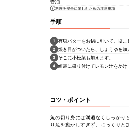
醤油
料理を安全に楽しむための注意事項
手順
有塩バターをお鍋に引いて、塩こ
1
焼き目がついたら、しょうゆを加
2
そこに小松菜も加えます。
3
綺麗に盛り付けてレモン汁をかけ
4
コツ・ポイント
魚の切り身には満遍なくしっかり
り魚を動かしすぎず、じっくりと