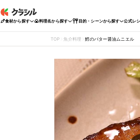
食材から探す
料理名から探す
目的・シーンから探す
公式レ
TOP
魚介料理
鱈のバター醤油ムニエル