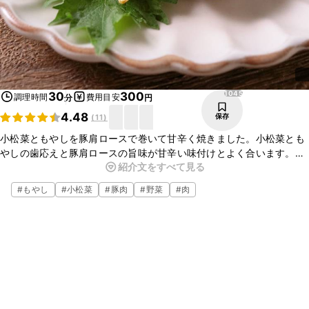
1045
30
300
調理時間
費用目安
分
円
4.48
保存
(
11
)
小松菜ともやしを豚肩ロースで巻いて甘辛く焼きました。小松菜とも
やしの歯応えと豚肩ロースの旨味が甘辛い味付けとよく合います。お
紹介文をすべて見る
酒にもよく合い、ご飯が進みます。お好みの野菜を入れるとアレンジ
が広がります。是非お試しくださいね。
#
もやし
#
小松菜
#
豚肉
#
野菜
#
肉