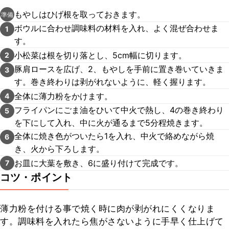
もやしはひげ根を取っておきます。
準備
ボウルに合わせ調味料の材料を入れ、よく混ぜ合わせま
1
す。
小松菜は根を切り落とし、5cm幅に切ります。
2
豚肩ロースを広げ、2、もやしを手前に置き巻いていきま
3
す。巻き終わりは剥がれないように、軽く握ります。
全体に薄力粉をかけます。
4
フライパンにごま油をひいて中火で熱し、4の巻き終わり
5
を下にして入れ、中に火が通るまで5分程焼きます。
全体に焼き色がついたら1を入れ、中火で絡めながら焼
6
き、火から下ろします。
お皿に大葉を敷き、6に盛り付けて完成です。
7
コツ・ポイント
薄力粉を付ける事で焼く時に肉が剥がれにくくなりま
す。調味料を入れたら焦がさないように手早く仕上げて