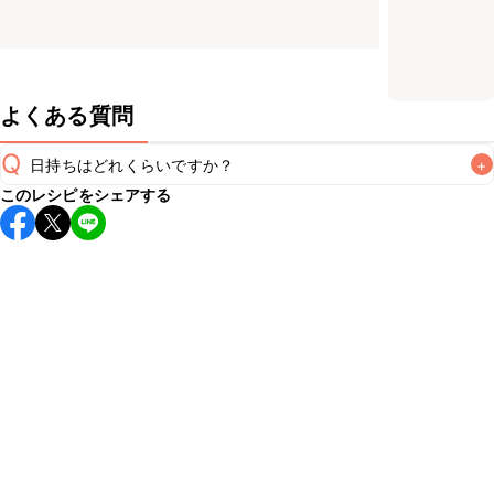
よくある質問
Q
日持ちはどれくらいですか？
+
このレシピをシェアする
保存期間は冷蔵で翌日中が目安です。なるべくお早めにお召
し上がりください。

A
※日持ちは目安です。
こちら
の注意事項をご確認の上、正し