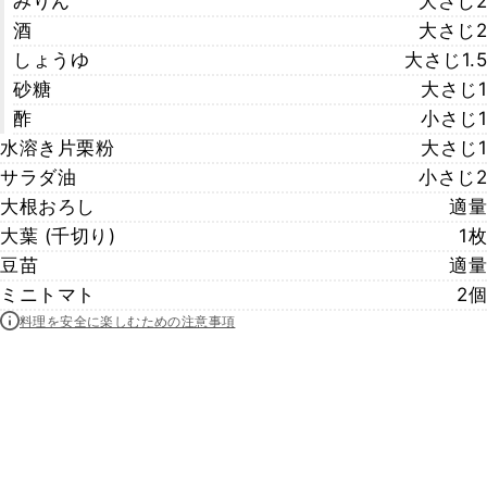
みりん
大さじ2
酒
大さじ2
しょうゆ
大さじ1.5
砂糖
大さじ1
酢
小さじ1
水溶き片栗粉
大さじ1
サラダ油
小さじ2
大根おろし
適量
大葉 (千切り)
1枚
豆苗
適量
ミニトマト
2個
料理を安全に楽しむための注意事項