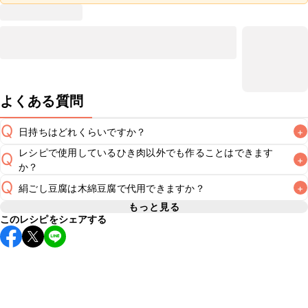
よくある質問
Q
日持ちはどれくらいですか？
+
レシピで使用しているひき肉以外でも作ることはできます
Q
+
保存期間は冷蔵で翌日中が目安です。なるべくお早めにお召
か？
し上がりください。

Q
A
絹ごし豆腐は木綿豆腐で代用できますか？
+
A
※日持ちは目安です。
こちら
の注意事項をご確認の上、正し
もっと見る
このレシピをシェアする
木綿豆腐で代用できます。絹ごし豆腐と比べて固めの食感に
A
仕上がりやすいため、水切りの時間はお好みでご調節くださ