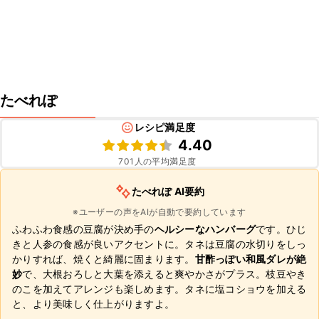
たべれぽ
レシピ満足度
4.40
701
人の平均満足度
たべれぽ AI要約
※ユーザーの声をAIが自動で要約しています
ふわふわ食感の豆腐が決め手の
ヘルシーなハンバーグ
です。ひじ
きと人参の食感が良いアクセントに。タネは豆腐の水切りをしっ
かりすれば、焼くと綺麗に固まります。
甘酢っぽい和風ダレが絶
妙
で、大根おろしと大葉を添えると爽やかさがプラス。枝豆やき
のこを加えてアレンジも楽しめます。タネに塩コショウを加える
と、より美味しく仕上がりますよ。