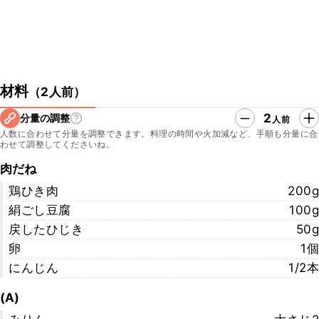
材料
（
2人前
）
2
分量の調整
人前
人数に合わせて分量を調整できます。料理の時間や火加減など、手順も分量に合
わせて調整してくださいね。
肉だね
鶏ひき肉
200g
絹ごし豆腐
100g
戻したひじき
50g
卵
1個
にんじん
1/2本
(A)