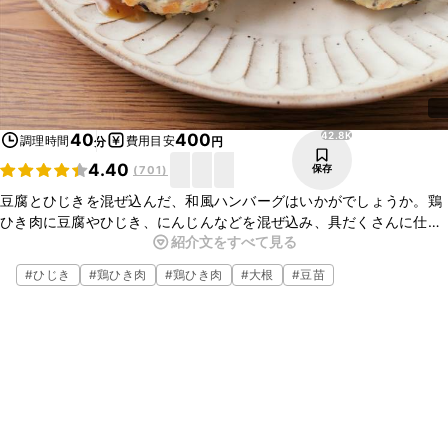
42.8K
40
400
調理時間
費用目安
分
円
4.40
保存
(
701
)
豆腐とひじきを混ぜ込んだ、和風ハンバーグはいかがでしょうか。鶏
ひき肉に豆腐やひじき、にんじんなどを混ぜ込み、具だくさんに仕上
紹介文をすべて見る
げました。甘酸っぱいソースが相性よく、食欲をそそりますよ。ぜひ
お試しくださいね。
#
ひじき
#
鶏ひき肉
#
鶏ひき肉
#
大根
#
豆苗