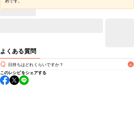
めです。
よくある質問
Q
日持ちはどれくらいですか？
+
このレシピをシェアする
保存期間は冷蔵で当日中が目安です。なるべくお早めにお召
し上がりください。

A
※日持ちは目安です。
こちら
の注意事項をご確認の上、正し