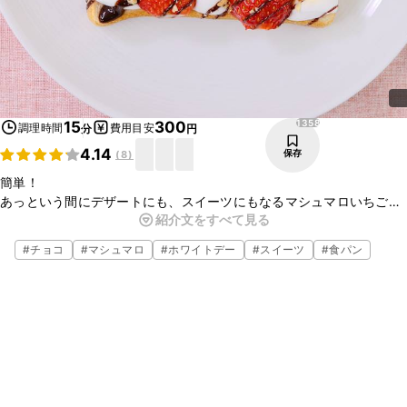
1358
15
300
調理時間
費用目安
分
円
4.14
保存
(
8
)
簡単！
あっという間にデザートにも、スイーツにもなるマシュマロいちご
紹介文をすべて見る
トーストが作れちゃいます！
短時間で作れるので、時間がないときにもおすすめです！
#
チョコ
#
マシュマロ
#
ホワイトデー
#
スイーツ
#
食パン
溶けた甘いマシュマロと、いちごの酸味が相性抜群です！