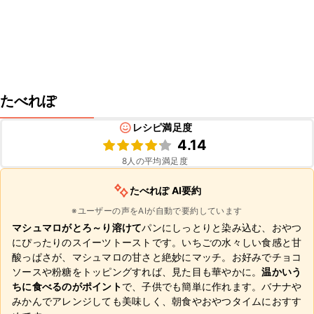
たべれぽ
レシピ満足度
4.14
8
人の平均満足度
たべれぽ AI要約
※ユーザーの声をAIが自動で要約しています
マシュマロがとろ～り溶けて
パンにしっとりと染み込む、おやつ
にぴったりのスイーツトーストです。いちごの水々しい食感と甘
酸っぱさが、マシュマロの甘さと絶妙にマッチ。お好みでチョコ
ソースや粉糖をトッピングすれば、見た目も華やかに。
温かいう
ちに食べるのがポイント
で、子供でも簡単に作れます。バナナや
みかんでアレンジしても美味しく、朝食やおやつタイムにおすす