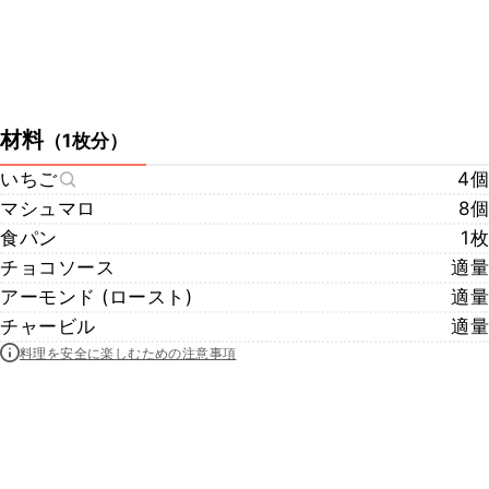
材料
（
1枚分
）
いちご
4個
マシュマロ
8個
食パン
1枚
チョコソース
適量
アーモンド (ロースト)
適量
チャービル
適量
料理を安全に楽しむための注意事項