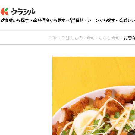
食材から探す
料理名から探す
目的・シーンから探す
公式レ
TOP
ごはんもの
寿司
ちらし寿司
お惣