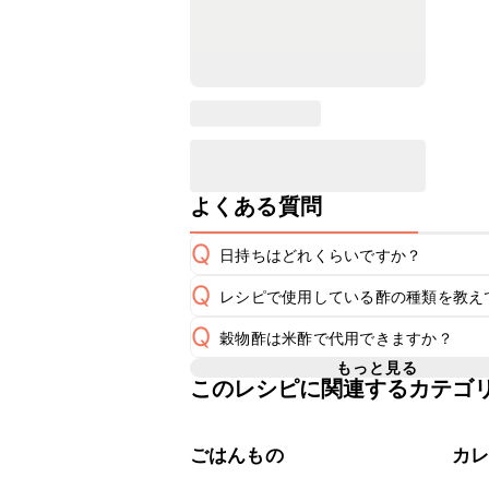
よくある質問
Q
日持ちはどれくらいですか？
Q
レシピで使用している酢の種類を教え
保存期間は冷蔵で当日中が目安です。
A
Q
穀物酢は米酢で代用できますか？
A
※日持ちは目安です。
こちら
もっと見る
このレシピに関連するカテゴ
A
ごはんもの
カ