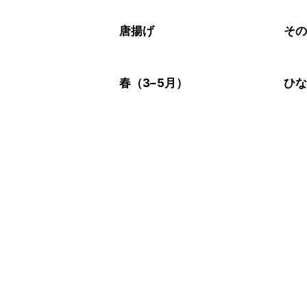
唐揚げ
そ
春（3–5月）
ひ