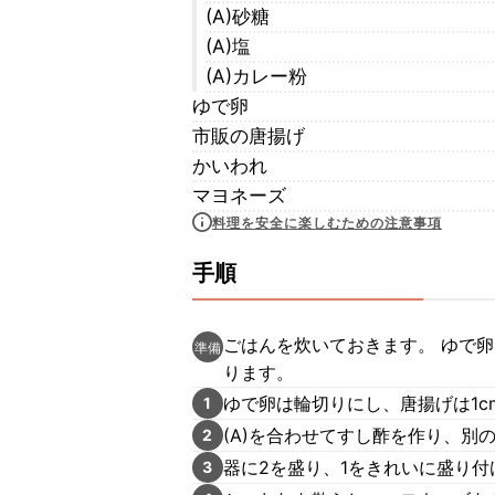
(A)砂糖
(A)塩
(A)カレー粉
ゆで卵
市販の唐揚げ
かいわれ
マヨネーズ
料理を安全に楽しむための注意事項
手順
ごはんを炊いておきます。 ゆで
準備
ります。
ゆで卵は輪切りにし、唐揚げは1c
1
(A)を合わせてすし酢を作り、
2
器に2を盛り、1をきれいに盛り付
3