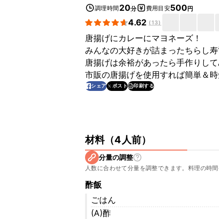
20
500
調理時間
費用目安
分
円
4.62
(
13
)
唐揚げにカレーにマヨネーズ！
みんなの大好きが詰まったちらし寿
唐揚げは余裕があったら手作りして
市販の唐揚げを使用すれば簡単＆時
印刷する
シェア
ポスト
材料
（
4人前
）
分量の調整
人数に合わせて分量を調整できます。料理の時間
酢飯
ごはん
(A)酢