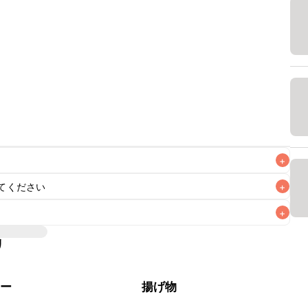
+
てください
+
なるべくお早めにお召し上がりください。

+
リ
レー
揚げ物