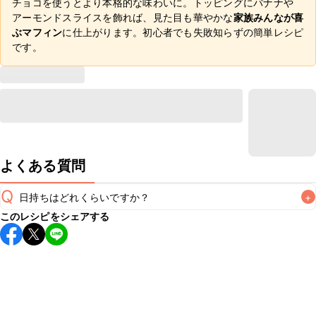
チョコを使うとより本格的な味わいに。トッピングにバナナや
アーモンドスライスを飾れば、見た目も華やかな
家族みんなが喜
ぶマフィン
に仕上がります。初心者でも失敗知らずの簡単レシピ
です。
よくある質問
Q
日持ちはどれくらいですか？
+
このレシピをシェアする
保存期間は冷蔵で翌日中が目安です。なるべくお早めにお召
し上がりください。

A
※日持ちは目安です。
こちら
の注意事項をご確認の上、正し