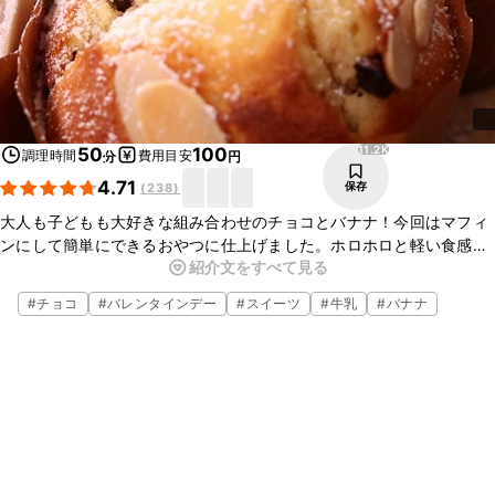
11.2K
50
100
調理時間
費用目安
分
円
4.71
保存
(
238
)
大人も子どもも大好きな組み合わせのチョコとバナナ！今回はマフィ
ンにして簡単にできるおやつに仕上げました。ホロホロと軽い食感の
紹介文をすべて見る
マフィンに、チョコとバナナの濃厚な甘みの相性は抜群です。ご家庭
にある材料で作れるので、是非お試しくださいね。
#
チョコ
#
バレンタインデー
#
スイーツ
#
牛乳
#
バナナ