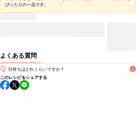
ぴったりの一品です。
よくある質問
Q
日持ちはどれくらいですか？
+
このレシピをシェアする
保存期間は冷蔵で翌日中が目安です。なるべくお早めにお召
し上がりください。

A
※日持ちは目安です。
こちら
の注意事項をご確認の上、正し