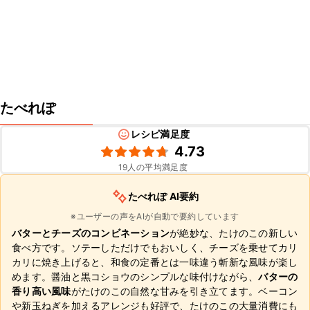
たべれぽ
レシピ満足度
4.73
19
人の平均満足度
たべれぽ AI要約
※ユーザーの声をAIが自動で要約しています
バターとチーズのコンビネーション
が絶妙な、たけのこの新しい
食べ方です。ソテーしただけでもおいしく、チーズを乗せてカリ
カリに焼き上げると、和食の定番とは一味違う斬新な風味が楽し
めます。醤油と黒コショウのシンプルな味付けながら、
バターの
香り高い風味
がたけのこの自然な甘みを引き立てます。ベーコン
や新玉ねぎを加えるアレンジも好評で、たけのこの大量消費にも