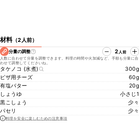
材料
（
2人前
）
2
分量の調整
人前
人数に合わせて分量を調整できます。料理の時間や火加減など、手順も分量に合
わせて調整してくださいね。
タケノコ (水煮)
300g
ピザ用チーズ
60g
有塩バター
20g
しょうゆ
小さじ1
黒こしょう
少々
パセリ
少々
料理を安全に楽しむための注意事項