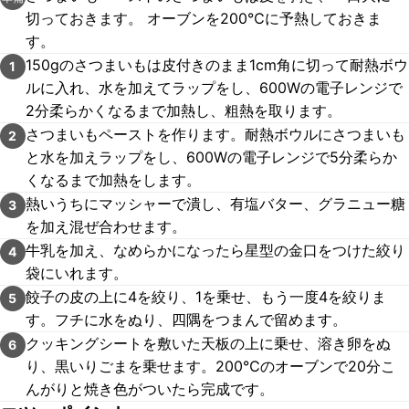
切っておきます。 オーブンを200℃に予熱しておきま
す。
150gのさつまいもは皮付きのまま1cm角に切って耐熱ボウ
1
ルに入れ、水を加えてラップをし、600Wの電子レンジで
2分柔らかくなるまで加熱し、粗熱を取ります。
さつまいもペーストを作ります。耐熱ボウルにさつまいも
2
と水を加えラップをし、600Wの電子レンジで5分柔らか
くなるまで加熱をします。
熱いうちにマッシャーで潰し、有塩バター、グラニュー糖
3
を加え混ぜ合わせます。
牛乳を加え、なめらかになったら星型の金口をつけた絞り
4
袋にいれます。
餃子の皮の上に4を絞り、1を乗せ、もう一度4を絞りま
5
す。フチに水をぬり、四隅をつまんで留めます。
クッキングシートを敷いた天板の上に乗せ、溶き卵をぬ
6
り、黒いりごまを乗せます。200℃のオーブンで20分こ
んがりと焼き色がついたら完成です。