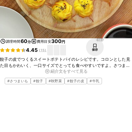
1594
60
300
調理時間
費用目安
分
円
4.45
保存
(
15
)
餃子の皮でつくるスイートポテトパイのレシピです。コロンとした見
た目もかわいく、一口サイズでとっても食べやすいですよ。さつまい
紹介文をすべて見る
もは2つの食感が楽しめます。お子様のおやつにもぴったりなのでぜ
ひ一度作ってみてくださいね。
#
さつまいも
#
餃子
#
秋野菜
#
餃子の皮
#
牛乳