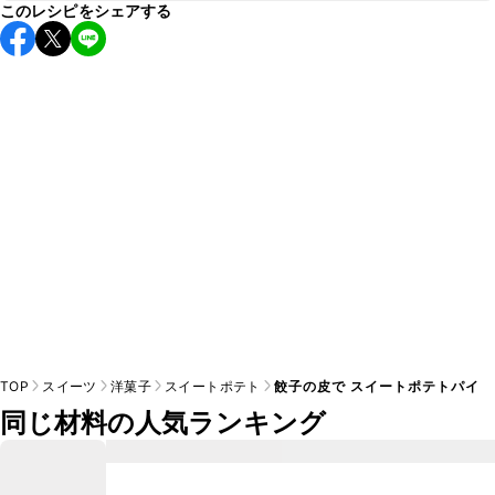
このレシピをシェアする
保存期間は冷蔵で当日中が目安です。なるべくお早めにお召
し上がりください。

A
※日持ちは目安です。
こちら
の注意事項をご確認の上、正し
TOP
スイーツ
洋菓子
スイートポテト
餃子の皮で スイートポテトパイ
同じ材料の人気ランキング