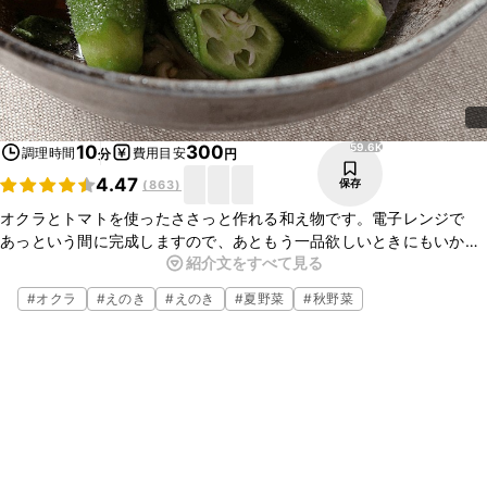
59.6K
10
300
調理時間
費用目安
分
円
4.47
保存
(
863
)
オクラとトマトを使ったささっと作れる和え物です。電子レンジで
あっという間に完成しますので、あともう一品欲しいときにもいかが
紹介文をすべて見る
でしょうか。ごま油と大葉の香りがアクセントになり、食欲をそそり
ますよ。
#
オクラ
#
えのき
#
えのき
#
夏野菜
#
秋野菜