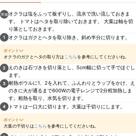
オクラは塩をふって板ずりし、流水で洗い流しておきま
準備
す。 トマトはヘタを取り除いておきます。 大葉は軸を切
り落としておきます。
オクラはガクとヘタを取り除き、斜め半分に切ります。
1
ポイント
オクラのガクとヘタの取り方は
こちら
を参考にしてくださいね。
えのきは石づきを切り落とし、5cm幅に切って手でほぐし
2
ます。
耐熱ボウルに1、2を入れて、ふんわりとラップをかけ、え
3
のきに火が通るまで600Wの電子レンジで2分程加熱しま
す。粗熱を取り、水気を切ります。
トマトは一口大に切ります。大葉は千切りにします。
4
ポイント
大葉の千切りは
こちら
を参考にしてくださいね。