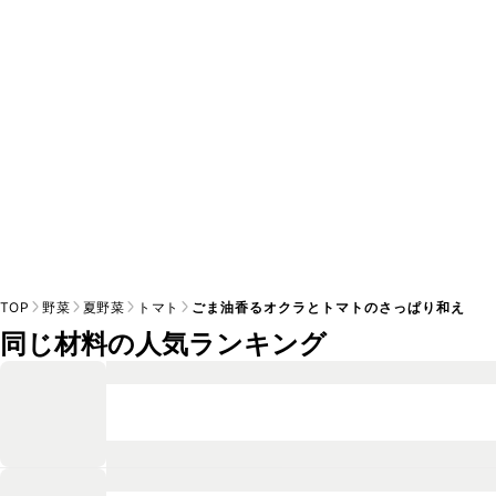
※日持ちは目安です。
こちら
の注意事項をご確認の上、正し
TOP
野菜
夏野菜
トマト
ごま油香るオクラとトマトのさっぱり和え
同じ材料の人気ランキング