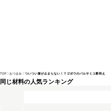
A
※日持ちは目安です。
こちら
の注意事項をご確認の上、正し
TOP
おつまみ
ついつい箸が止まらない！？ゴボウのバルサミコ酢和え
同じ材料の人気ランキング