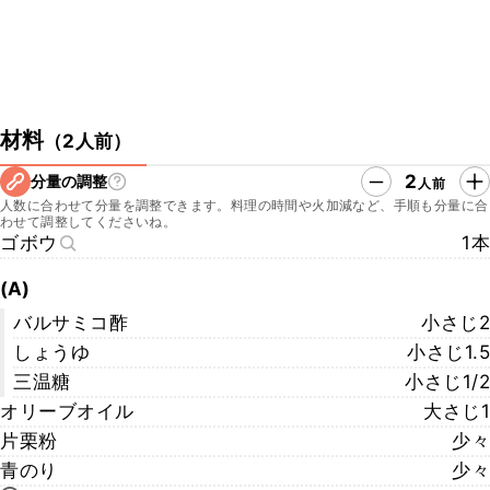
材料
（
2人前
）
2
分量の調整
人前
人数に合わせて分量を調整できます。料理の時間や火加減など、手順も分量に合
わせて調整してくださいね。
ゴボウ
1本
(A)
バルサミコ酢
小さじ2
しょうゆ
小さじ1.5
三温糖
小さじ1/2
オリーブオイル
大さじ1
片栗粉
少々
青のり
少々