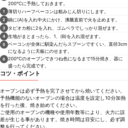
200℃に予熱しておきます。
薄切りハーフベーコンは粗みじん切りにします。
1
鍋に(A)を入れ中火にかけ、沸騰直前で火を止めます。
2
タピオカ粉に2を入れ、ゴムベラでしっかり混ぜます。
3
生地がまとまったら、1、(B)を入れ混ぜます。
4
ベーコンが全体に馴染んだらスプーンですくい、直径3cm
5
になるように天板にのせます。
200℃のオーブンできつね色になるまで15分焼き、器に
6
盛ったら完成です。
コツ・ポイント
オーブンは必ず予熱を完了させてから焼いてください。

予熱機能のないオーブンの場合は温度を設定し10分加熱
を行った後、焼き始めてください。

ご使用のオーブンの機種や使用年数等により、火力に誤
差が生じる事があります。焼き時間は目安にし、必ず調
整を行ってください。
