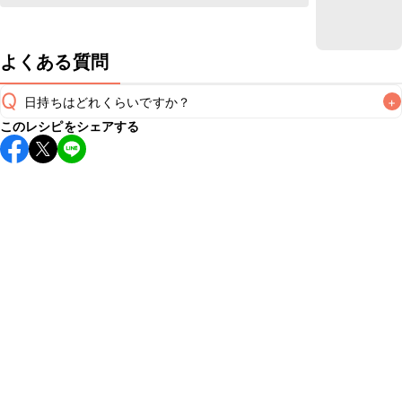
よくある質問
Q
日持ちはどれくらいですか？
+
このレシピをシェアする
保存期間は冷蔵で当日中が目安です。なるべくお早めにお召
し上がりください。

A
※日持ちは目安です。
こちら
の注意事項をご確認の上、正し