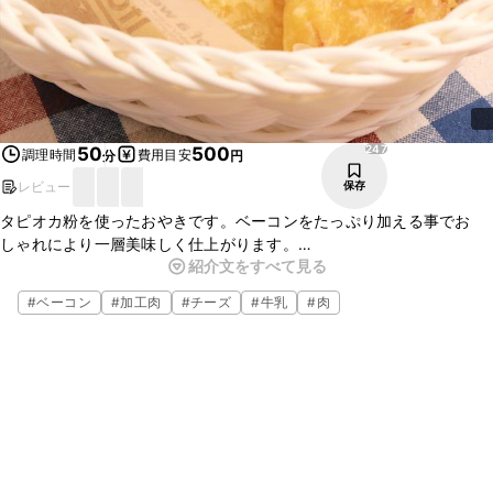
247
50
500
調理時間
費用目安
分
円
レビュー
保存
タピオカ粉を使ったおやきです。ベーコンをたっぷり加える事でお
しゃれにより一層美味しく仕上がります。
紹介文をすべて見る
おやつや朝食にもぴったりです。難しそうに思えますが、混ぜて焼く
だけです。是非、試してみてください。
#
ベーコン
#
加工肉
#
チーズ
#
牛乳
#
肉