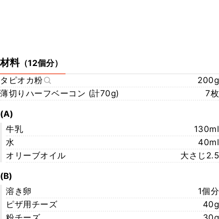
材料
（
12個分
）
タピオカ粉
200g
薄切りハーフベーコン (計70g)
7枚
(A)
牛乳
130ml
水
40ml
オリーブオイル
大さじ2.5
(B)
溶き卵
1個分
ピザ用チーズ
40g
粉チーズ
30g