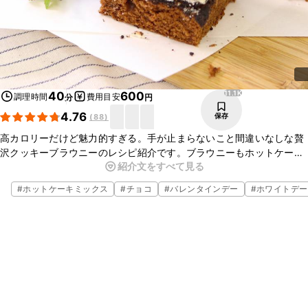
11.1K
40
600
調理時間
費用目安
分
円
4.76
保存
(
88
)
高カロリーだけど魅力的すぎる。手が止まらないこと間違いなしな贅
沢クッキーブラウニーのレシピ紹介です。ブラウニーもホットケーキ
紹介文をすべて見る
ミックスを使うから簡単！クッキーをのせるだけであっというまにお
しゃれなお菓子が出来ちゃいます。プレゼントにもおすすめなのでぜ
#
ホットケーキミックス
#
チョコ
#
バレンタインデー
#
ホワイトデー
ひ作ってみてくださいね！