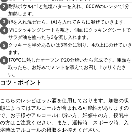
耐熱ボウルに1と無塩バターを入れ、600Wのレンジで1分
2
加熱します。
卵を入れ混ぜたら、(A)を入れてさらに混ぜていきます。
3
型にクッキングシートを敷き、側面にクッキングシートで
4
サラダ油を塗ったら3を流し入れます。
クッキーを半分あるいは3等分に割り、4の上にのせていき
5
ます。
170℃に熱したオーブンで20分焼いたら完成です。粗熱を
6
取ったら、お好みでミントを添えてお召し上がりくださ
い。
コツ・ポイント
こちらのレシピはラム酒を使用しております。加熱の状
態によってはアルコールが含まれる可能性がありますの
で、お子様やアルコールに弱い方、妊娠中の方、授乳中
の方はご注意ください。また、運転時、スポーツ時、入
浴時はアルコールの摂取をお控えください。
