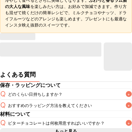
冷やして食べるとさらに美味しくなります。
ふわっと香るラム酒
の大人な風味
を楽しみたい方は、お好みで加減できます。作り方
も混ぜて焼くだけの簡単レシピで、ミルクチョコやナッツ、ドラ
イフルーツなどのアレンジも楽しめます。プレゼントにも最適な
インスタ映え抜群のスイーツです。
よくある質問
保存・ラッピングについて
Q
どのくらい日持ちしますか？
+
Q
おすすめのラッピング方法を教えてください
+
冷蔵保存で2~3日が目安です。なるべくお早めにお召し上が
A
材料について
A
こちら
Q
ビターチョコレートは何枚用意すればいいですか？
+
もっと見る