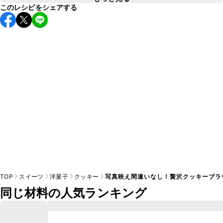
このレシピをシェアする
2枚使用しています。メーカーによって1枚あたりのg数が異
A
なるため、パッケージに記載されているg数をご確認のうえ
TOP
スイーツ
洋菓子
クッキー
写真映え間違いなし！贅沢クッキーブラ
同じ材料の人気ランキング