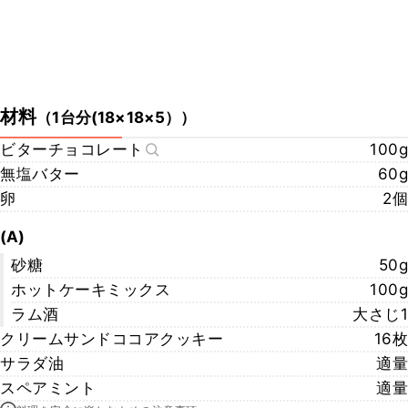
材料
（
1台分(18×18×5）
）
ビターチョコレート
100g
無塩バター
60g
卵
2個
(A)
砂糖
50g
ホットケーキミックス
100g
ラム酒
大さじ1
クリームサンドココアクッキー
16枚
サラダ油
適量
スペアミント
適量