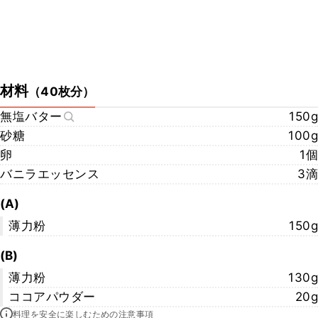
材料
（
40枚分
）
無塩バター
150g
砂糖
100g
卵
1個
バニラエッセンス
3滴
(A)
薄力粉
150g
(B)
薄力粉
130g
ココアパウダー
20g
料理を安全に楽しむための注意事項