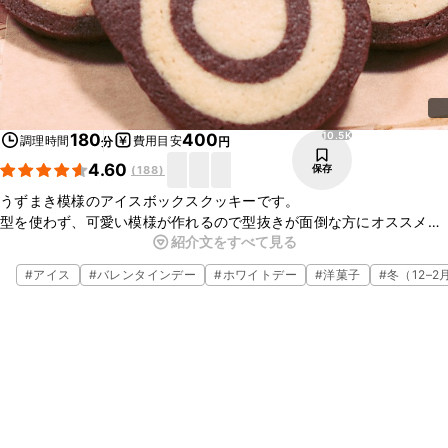
10.5K
180
400
調理時間
費用目安
分
円
4.60
保存
(
188
)
うずまき模様のアイスボックスクッキーです。
型を使わず、可愛い模様が作れるので型抜きが面倒な方にオススメで
紹介文をすべて見る
す。冷凍庫で冷やすことで、切るときに形を崩さず切ることができま
す。
#
アイス
#
バレンタインデー
#
ホワイトデー
#
洋菓子
#
冬（12–2
ココアパウダーを使用しているので甘さ控えめです。