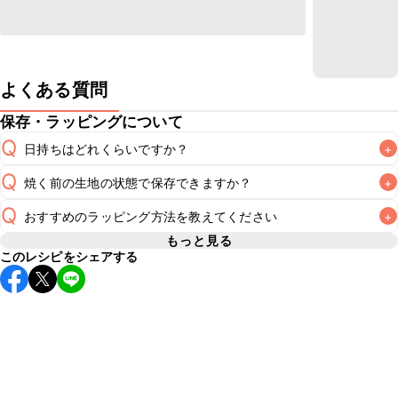
よくある質問
保存・ラッピングについて
Q
日持ちはどれくらいですか？
+
Q
焼く前の生地の状態で保存できますか？
+
常温保存で2~3日が目安です。なるべくお早めにお召し上が
A
Q
おすすめのラッピング方法を教えてください
+
焼く前の生地（成形後）の保存期間は冷蔵で当日中が目安で
す。それ以上保存したい場合は冷凍で保存し、1週間を目安に
もっと見る
A
このレシピをシェアする
A
焼き上げることをおすすめいたします。冷凍保存した場合は
こちら
冷蔵庫で解凍し、生地が扱いやすくなってからカットしてく