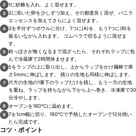
1に砂糖を入れ、よく混ぜます。
2
2に溶いた卵を少しずつ加え、その都度良く混ぜ、バニラ
3
エッセンスを加えてさらによく混ぜます。
3を半分ずつボウルに分け、1つに(A)を、もう1つに(B)を
4
振るいながら入れます。 ゴムベラで切るように混ぜま
す。
粉っぽさが無くなるまで混ざったら、それぞれラップに包
5
んで冷蔵庫で2時間休ませます。
5をラップの上に取り出し、上からラップをかけ麺棒で厚
6
さ5mmに伸ばします。 残りの生地も同様に伸ばします。
片方の生地の1番下のラップだけを残し、もう一方の生地
7
を重ね、ラップを持ちながら下から上へ巻き、冷凍庫で30
分冷やします。
オーブンを180℃に温めます。
8
7を1cm幅に切り、180℃で予熱したオーブンで12分焼い
9
たら完成です。
コツ・ポイント