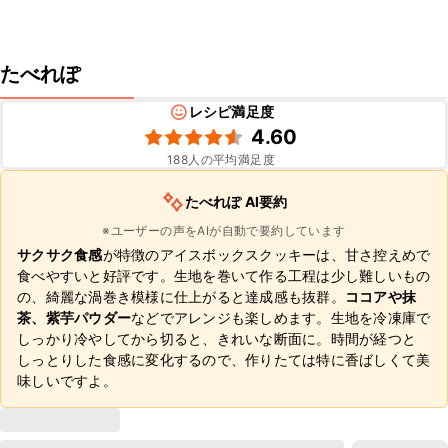
たべれぽ
レシピ満足度
4.60
188
人の平均満足度
たべれぽ AI要約
※ユーザーの声をAIが自動で要約しています
サクサク食感
が特徴のアイスボックスクッキーは、甘さ控えめで
食べやすいと好評です。生地を巻いて作る工程は少し難しいもの
の、綺麗な渦巻き模様に仕上がると達成感も抜群。
ココアや抹
茶、紫芋パウダー
などでアレンジも楽しめます。生地を冷凍庫で
しっかり冷やしてから切ると、きれいな断面に。時間が経つと
しっとりした食感に変化するので、作りたては特に香ばしくて美
味しいですよ。