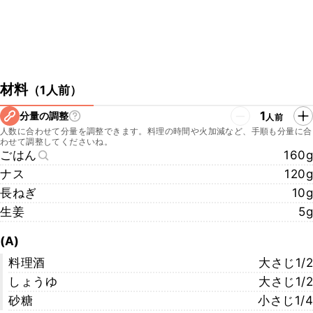
材料
（
1人前
）
1
分量の調整
人前
人数に合わせて分量を調整できます。料理の時間や火加減など、手順も分量に合
わせて調整してくださいね。
ごはん
160g
ナス
120g
長ねぎ
10g
生姜
5g
(A)
料理酒
大さじ1/2
しょうゆ
大さじ1/2
砂糖
小さじ1/4