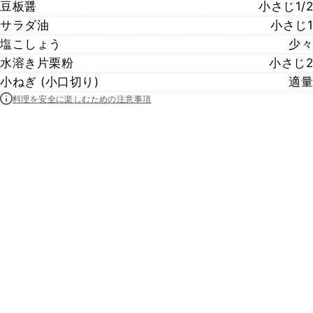
豆板醤
小さじ1/2
サラダ油
小さじ1
塩こしょう
少々
水溶き片栗粉
小さじ2
小ねぎ (小口切り)
適量
料理を安全に楽しむための注意事項