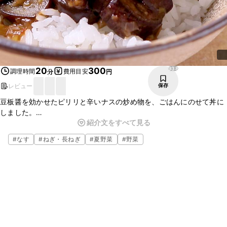
938
20
300
調理時間
費用目安
分
円
レビュー
保存
豆板醤を効かせたピリリと辛いナスの炒め物を、ごはんにのせて丼に
しました。
紹介文をすべて見る
水溶き片栗粉でとろみをつけて、旨味を逃さず閉じ込めました。
生姜がたっぷり入っているので、身体ポカポカ。
#
なす
#
ねぎ・長ねぎ
#
夏野菜
#
野菜
お肉が入っているかのような、食べ応えバツグンの丼です。