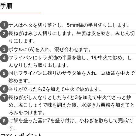
手順
ナスはヘタを切り落とし、5mm幅の半月切りにします。
1
長ねぎはみじん切りにします。生姜は皮を剥き、みじん切
2
りにします。
ボウルに(A)を入れ、混ぜ合わせます。
3
フライパンにサラダ油の半量を熱し、1を中火で炒め、し
4
んなりしたら取り出します。
同じフライパンに残りのサラダ油を入れ、豆板醤を中火で
5
炒めます。
香りが立ったら2を加えて中火で炒めます。
6
長ねぎがしんなりとしたら4と3を加えて中火でさっと炒
7
め、塩こしょうで味を調えた後、水溶き片栗粉を加えてと
ろみをつけます。
ご飯を盛った器に7を盛り付け、小ねぎを散らして完成で
8
す。