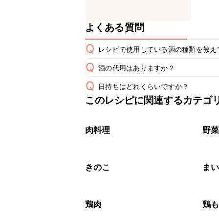
よくある質問
Q
レシピで使用している酒の種類を教え
Q
酒の代用はありますか？
A
Q
日持ちはどれくらいですか？
A
このレシピに関連するカテゴ
保存期間は冷蔵で当日中が目安です。
A
※日持ちは目安です。
こちら
肉料理
野
きのこ
ま
鶏肉
鶏