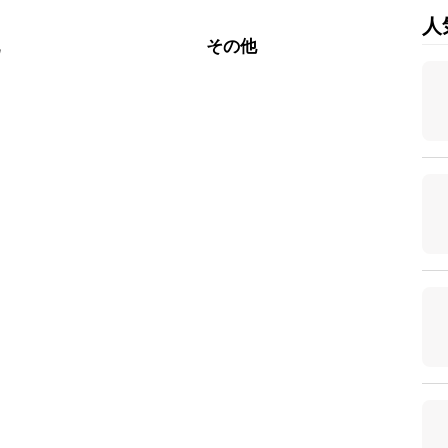
人
乳
その他