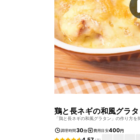
鶏と長ネギの和風グラタ
「
鶏と長ネギの和風グラタン
」の作り方を
30
400
調理時間
費用目安
分
円
4.57
(
9
)