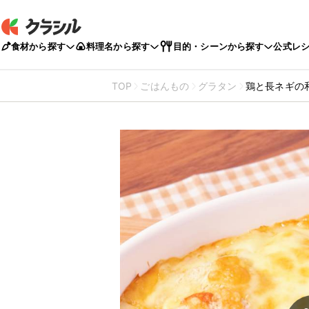
食材から探す
料理名から探す
目的・シーンから探す
公式レ
TOP
ごはんもの
グラタン
鶏と長ネギの