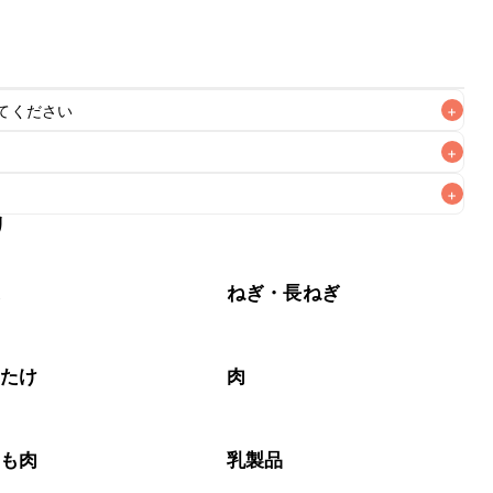
てください
+
+
+
リ
なるべくお早めにお召し上がりください。

菜
ねぎ・長ねぎ
いたけ
肉
もも肉
乳製品