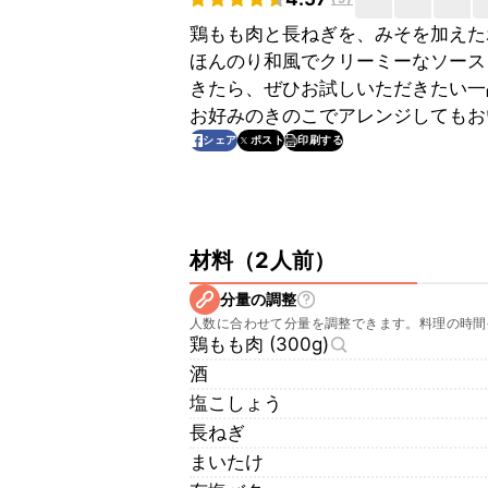
鶏もも肉と長ねぎを、みそを加えた
ほんのり和風でクリーミーなソース
きたら、ぜひお試しいただきたい一
お好みのきのこでアレンジしてもお
印刷する
シェア
ポスト
材料
（
2人前
）
分量の調整
人数に合わせて分量を調整できます。料理の時間
鶏もも肉 (300g)
酒
塩こしょう
長ねぎ
まいたけ