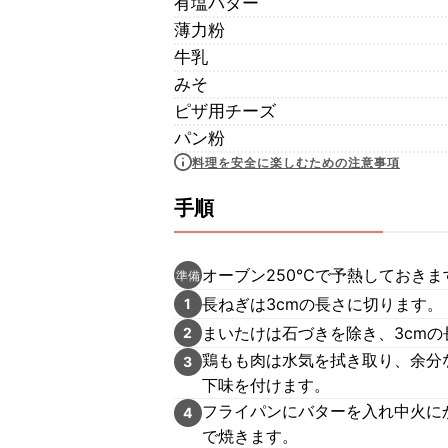
有塩バター
薄力粉
牛乳
みそ
ピザ用チーズ
パン粉
料理を安全に楽しむための注意事項
手順
オーブン250℃で予熱しておきま
準備
長ねぎは3cmの長さに切ります。
1
まいたけは石づきを除き、3cmの
2
鶏もも肉は水気を拭き取り、余分
3
下味を付けます。
フライパンにバターを入れ中火に
4
で焼きます。