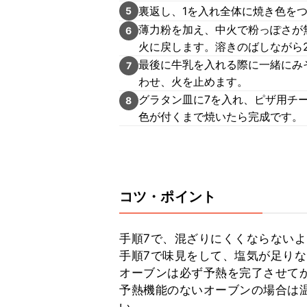
裏返し、1を入れ全体に焼き色を
5
薄力粉を加え、中火で粉っぽさが
6
火に戻します。溶きのばしながら
最後に牛乳を入れる際に一緒にみ
7
わせ、火を止めます。
グラタン皿に7を入れ、ピザ用チー
8
色が付くまで焼いたら完成です。
コツ・ポイント
手順7で、混ざりにくくならないよ
手順7で味見をして、塩気が足りな
オーブンは必ず予熱を完了させてか
予熱機能のないオーブンの場合は温