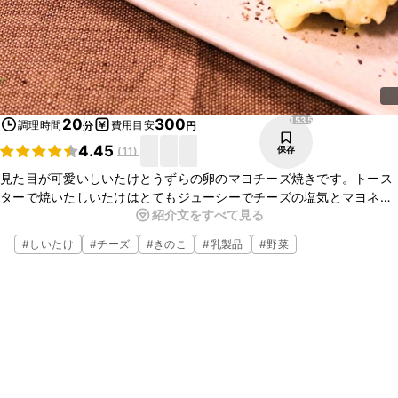
1535
20
300
調理時間
費用目安
分
円
4.45
保存
(
11
)
見た目が可愛いしいたけとうずらの卵のマヨチーズ焼きです。トース
ターで焼いたしいたけはとてもジューシーでチーズの塩気とマヨネー
紹介文をすべて見る
ズのコクにお酒が止まらなくなりそうですね。黒コショウをたっぷり
かけるとビールにぴったりです。
#
しいたけ
#
チーズ
#
きのこ
#
乳製品
#
野菜