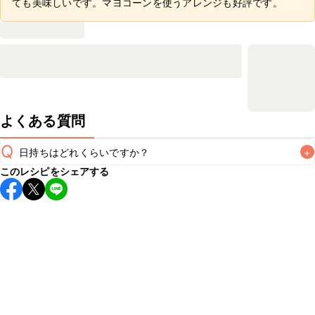
ても美味しいです。マヨコーンを使うアレンジも好評です。
よくある質問
Q
日持ちはどれくらいですか？
+
このレシピをシェアする
保存期間は冷蔵で翌日中が目安です。なるべくお早めにお召
し上がりください。

A
※日持ちは目安です。
こちら
の注意事項をご確認の上、正し