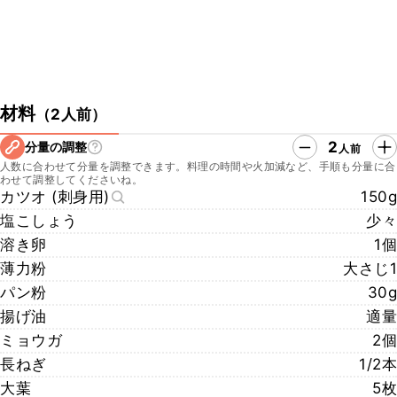
材料
（
2人前
）
2
分量の調整
人前
人数に合わせて分量を調整できます。料理の時間や火加減など、手順も分量に合
わせて調整してくださいね。
カツオ (刺身用)
150g
塩こしょう
少々
溶き卵
1個
薄力粉
大さじ1
パン粉
30g
揚げ油
適量
ミョウガ
2個
長ねぎ
1/2本
大葉
5枚