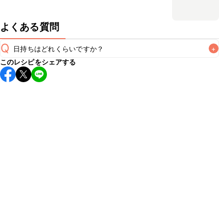
よくある質問
Q
日持ちはどれくらいですか？
+
このレシピをシェアする
こちらのレシピは出来たてをお召し上がりいただくことをお
すすめします。

A
※日持ちは目安です。
こちら
の注意事項をご確認の上、正し