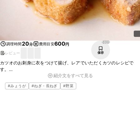
1025
20
600
調理時間
費用目安
分
円
レビュー
保存
カツオのお刺身に衣をつけて揚げ、レアでいただくカツのレシピで
す。
紹介文をすべて見る
いつものお刺身とは違った食感で美味しいですよ。
薬味のたっぷり入ったソースでさっぱりといただけます。
#
みょうが
#
ねぎ・長ねぎ
#
野菜
ご飯のおかずにも、お酒のおつまみにも良く合う一品です。