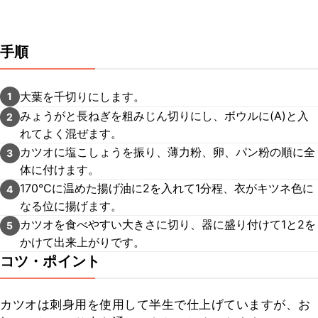
手順
大葉を千切りにします。
1
みょうがと長ねぎを粗みじん切りにし、ボウルに(A)と入
2
れてよく混ぜます。
カツオに塩こしょうを振り、薄力粉、卵、パン粉の順に全
3
体に付けます。
170℃に温めた揚げ油に2を入れて1分程、衣がキツネ色に
4
なる位に揚げます。
カツオを食べやすい大きさに切り、器に盛り付けて1と2を
5
かけて出来上がりです。
コツ・ポイント
カツオは刺身用を使用して半生で仕上げていますが、お