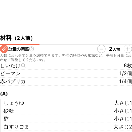
材料
（
2人前
）
2
分量の調整
人前
人数に合わせて分量を調整できます。料理の時間や火加減など、手順も分量に合
わせて調整してくださいね。
しいたけ
8枚
ピーマン
1/2個
赤パプリカ
1/4個
(A)
しょうゆ
大さじ1
砂糖
小さじ1
酢
小さじ1
白すりごま
大さじ2