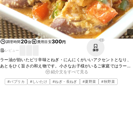
288
20
300
調理時間
費用目安
分
円
レビュー
保存
ラー油が効いたピリ辛味とねぎ・にんにくがいいアクセントとなり、
あとをひく旨さの和え物です。小さなお子様がいるご家庭ではラー油
紹介文をすべて見る
を除いてたれを作り、大人だけ食べる直前にラー油をかけて召し上
がってくださいね。
#
パプリカ
#
しいたけ
#
ねぎ・長ねぎ
#
夏野菜
#
秋野菜