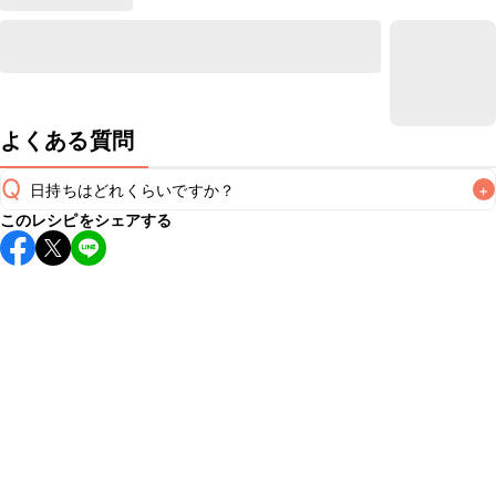
よくある質問
Q
日持ちはどれくらいですか？
+
このレシピをシェアする
保存期間は冷蔵で翌日中が目安です。なるべくお早めにお召
し上がりください。

A
※日持ちは目安です。
こちら
の注意事項をご確認の上、正し