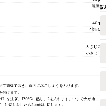
適量
記
40g
4切れ
大さじ2
小さじ1
せて麺棒で叩き、両面に塩こしょうをふります。
を付けます。
げ油を注ぎ、170℃に熱し、2を入れます。中まで火が通
げ、油切りをしたら2cm幅に切ります。