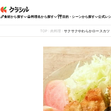
食材から探す
料理名から探す
目的・シーンから探す
公式レ
TOP
肉料理
サクサクやわらかロースカツ