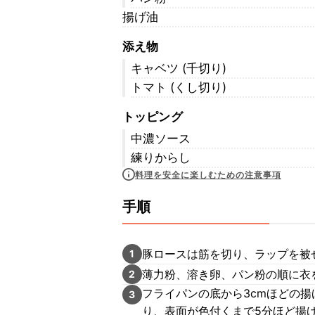
揚げ油
添え物
キャベツ (千切り)
トマト (くし切り)
トッピング
中濃ソース
練りからし
料理を安全に楽しむための注意事項
手順
豚ロースは筋を切り、ラップを被
1
薄力粉、溶き卵、パン粉の順に衣
2
フライパンの底から3cmほどの揚
3
り、表面が色付くまで5分ほど揚