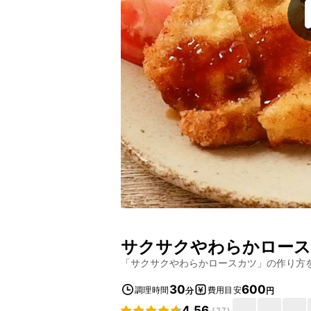
サクサクやわらかロー
「
サクサクやわらかロースカツ
」の作り方
30
600
調理時間
費用目安
分
円
4.56
(
37
)