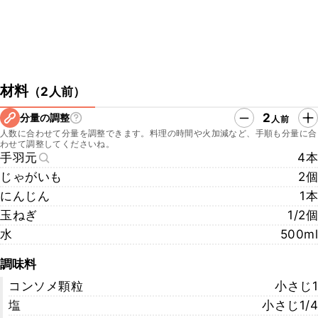
材料
（
2人前
）
2
分量の調整
人前
人数に合わせて分量を調整できます。料理の時間や火加減など、手順も分量に合
わせて調整してくださいね。
手羽元
4本
じゃがいも
2個
にんじん
1本
玉ねぎ
1/2個
水
500ml
調味料
コンソメ顆粒
小さじ1
塩
小さじ1/4