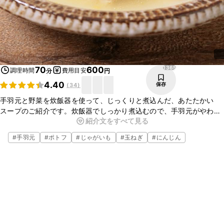
1365
70
600
調理時間
費用目安
分
円
4.40
保存
(
34
)
手羽元と野菜を炊飯器を使って、じっくりと煮込んだ、あたたかい
スープのご紹介です。炊飯器でしっかり煮込むので、手羽元がやわら
紹介文をすべて見る
かく仕上がります。材料を入れてスイッチを押すだけで簡単に作るこ
とができますよ。
#
手羽元
#
ポトフ
#
じゃがいも
#
玉ねぎ
#
にんじん