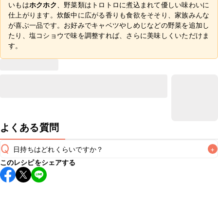
いもは
ホクホク
、野菜類はトロトロに煮込まれて優しい味わいに
仕上がります。炊飯中に広がる香りも食欲をそそり、家族みんな
が喜ぶ一品です。お好みでキャベツやしめじなどの野菜を追加し
たり、塩コショウで味を調整すれば、さらに美味しくいただけま
す。
よくある質問
Q
日持ちはどれくらいですか？
+
このレシピをシェアする
保存期間は冷蔵で翌日中が目安です。なるべくお早めにお召
し上がりください。

A
※日持ちは目安です。
こちら
の注意事項をご確認の上、正し