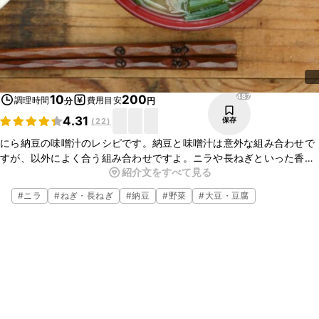
487
10
200
調理時間
費用目安
分
円
4.31
保存
(
22
)
にら納豆の味噌汁のレシピです。納豆と味噌汁は意外な組み合わせで
すが、以外によく合う組み合わせですよ。ニラや長ねぎといった香味
紹介文をすべて見る
野菜もよく効いていて美味しいですよ。お味噌汁の新しいレパート
リーに是非いかがでしょうか？
#
ニラ
#
ねぎ・長ねぎ
#
納豆
#
野菜
#
大豆・豆腐