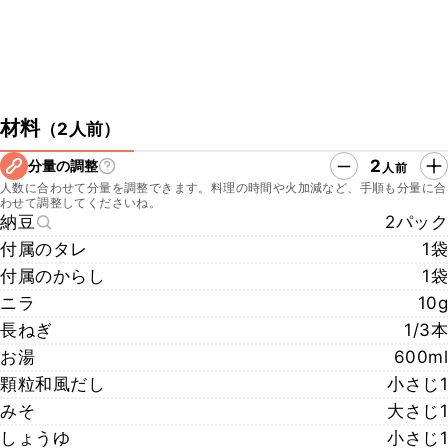
材料
（
2人前
）
2
分量の調整
人前
人数に合わせて分量を調整できます。料理の時間や火加減など、手順も分量に合
わせて調整してくださいね。
納豆
2パック
付属のタレ
1袋
付属のからし
1袋
ニラ
10g
長ねぎ
1/3本
お湯
600ml
顆粒和風だし
小さじ1
みそ
大さじ1
しょうゆ
小さじ1