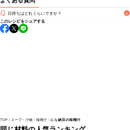
よくある質問
Q
日持ちはどれくらいですか？
+
このレシピをシェアする
保存期間は冷蔵で翌日中が目安です。なるべくお早めにお召
し上がりください。

A
※日持ちは目安です。
こちら
の注意事項をご確認の上、正し
TOP
スープ・汁物
味噌汁
にら納豆の味噌汁
同じ材料の人気ランキング