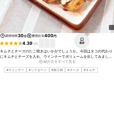
570
30
400
調理時間
費用目安
分
円
4.39
保存
(
6
)
キムチとチーズのたこ焼きはいかがでしょうか。今回はタコの代わり
にキムチとチーズを入れ、ウインナーでボリュームを出してみまし
紹介文をすべて見る
た。キムチの酸味と辛味が絶妙なおいしさです。たこ焼きパーティー
にぜひお試しください。
#
ウインナー
#
ソーセージ
#
加工肉
#
チーズ
#
キムチ