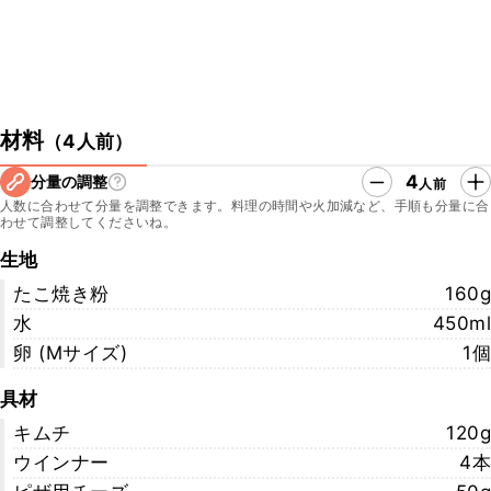
材料
（
4人前
）
4
分量の調整
人前
人数に合わせて分量を調整できます。料理の時間や火加減など、手順も分量に合
わせて調整してくださいね。
生地
たこ焼き粉
160g
水
450ml
卵 (Mサイズ)
1個
具材
キムチ
120g
ウインナー
4本