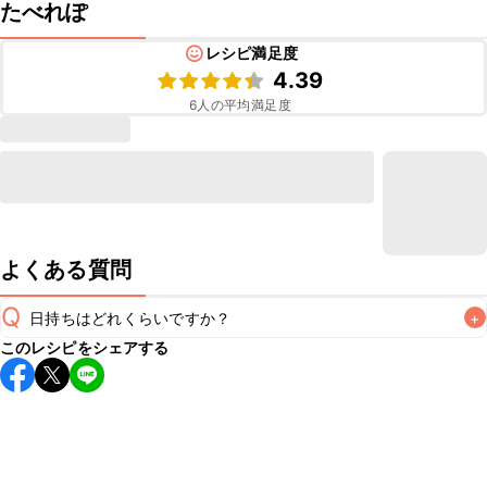
たべれぽ
レシピ満足度
4.39
6
人の平均満足度
よくある質問
Q
日持ちはどれくらいですか？
+
このレシピをシェアする
保存期間は冷蔵で翌日中が目安です。なるべくお早めにお召
し上がりください。

A
※日持ちは目安です。
こちら
の注意事項をご確認の上、正し