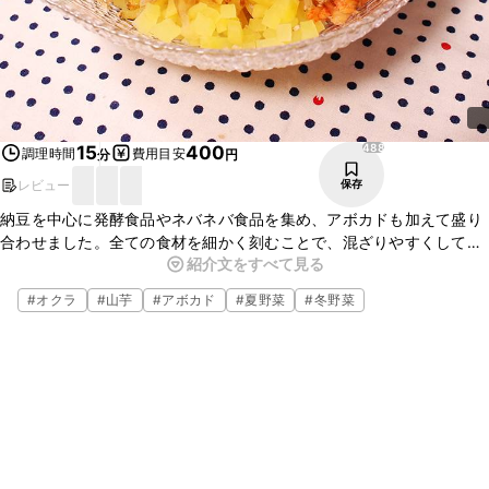
488
15
400
調理時間
費用目安
分
円
レビュー
保存
納豆を中心に発酵食品やネバネバ食品を集め、アボカドも加えて盛り
合わせました。全ての食材を細かく刻むことで、混ざりやすくしてい
紹介文をすべて見る
ます。海苔で巻きながらみんなでワイワイ囲むもよし、そのままちょ
こちょこつまむもよし、ごはんやお蕎麦にかけても美味しいです。
#
オクラ
#
山芋
#
アボカド
#
夏野菜
#
冬野菜