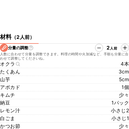
材料
（
2人前
）
2
分量の調整
人前
人数に合わせて分量を調整できます。料理の時間や火加減など、手順も分量に合
わせて調整してくださいね。
オクラ
4本
たくあん
3cm
山芋
5cm
アボカド
1個
キムチ
少々
納豆
1パック
レモン汁
小さじ2
白ごま
小さじ1
かつお節
少々