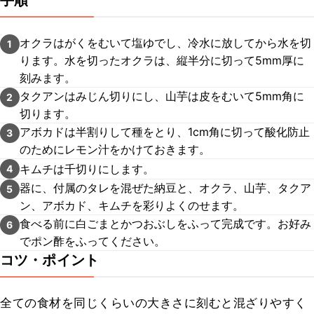
手順
オクラはがくをむいて塩ゆでし、冷水に放してから水を切
1
ります。水を切ったオクラは、縦半分に切って5mm厚に
刻みます。
タクアンはみじん切りにし、山芋は皮をむいて5mm角に
2
切ります。
アボカドは半割りして種をとり、1cm角に切って酸化防止
3
のためにレモン汁をかけておきます。
キムチは千切りにします。
4
器に、付属のタレを混ぜた納豆と、オクラ、山芋、タクア
5
ン、アボカド、キムチを彩りよくのせます。
食べる前に白ごまとかつおぶしをふって完成です。お好み
6
でポン酢をふってください。
コツ・ポイント
全ての食材を同じくらいの大きさに刻むと混ざりやすく