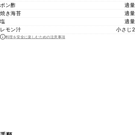
ポン酢
適量
焼き海苔
適量
塩
適量
レモン汁
小さじ2
料理を安全に楽しむための注意事項