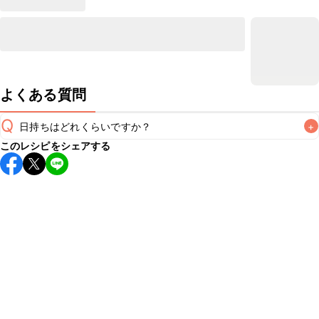
よくある質問
Q
日持ちはどれくらいですか？
+
このレシピをシェアする
保存期間は冷蔵で当日中が目安です。なるべくお早めにお召
し上がりください。

A
※日持ちは目安です。
こちら
の注意事項をご確認の上、正し