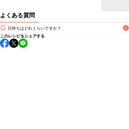
よくある質問
Q
日持ちはどれくらいですか？
+
このレシピをシェアする
こちらのレシピは出来たてをお召し上がりいただくことをお
すすめします。

A
※日持ちは目安です。
こちら
の注意事項をご確認の上、正し