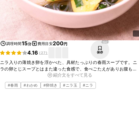
1649
15
200
調理時間
費用目安
分
円
4.16
保存
(
27
)
ニラ入りの薄焼き卵を浮かべた、具材たっぷりの春雨スープです。ニ
ラの卵とじスープとはまた違った食感で、食べごたえがありお腹も満
紹介文をすべて見る
足のひと品ですよ。ごはんのおかずにも、夜食や小腹がすいた時にも
ぴったりです。ぜひ作ってみてくださいね。
#
春雨
#
わかめ
#
卵焼き
#
ニラ玉
#
ニラ