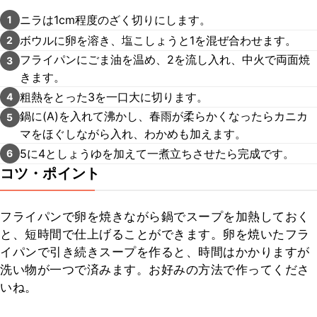
ニラは1cm程度のざく切りにします。
1
ボウルに卵を溶き、塩こしょうと1を混ぜ合わせます。
2
フライパンにごま油を温め、2を流し入れ、中火で両面焼
3
きます。
粗熱をとった3を一口大に切ります。
4
鍋に(A)を入れて沸かし、春雨が柔らかくなったらカニカ
5
マをほぐしながら入れ、わかめも加えます。
5に4としょうゆを加えて一煮立ちさせたら完成です。
6
コツ・ポイント
フライパンで卵を焼きながら鍋でスープを加熱しておく
と、短時間で仕上げることができます。卵を焼いたフラ
イパンで引き続きスープを作ると、時間はかかりますが
洗い物が一つで済みます。お好みの方法で作ってくださ
いね。