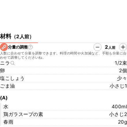
材料
（
2人前
）
2
分量の調整
人前
人数に合わせて分量を調整できます。料理の時間や火加減など、手順も分量に合
わせて調整してくださいね。
ニラ
1/2束
卵
2個
塩こしょう
少々
ごま油
小さじ1
(A)
水
400ml
鶏ガラスープの素
小さじ2
春雨
20g