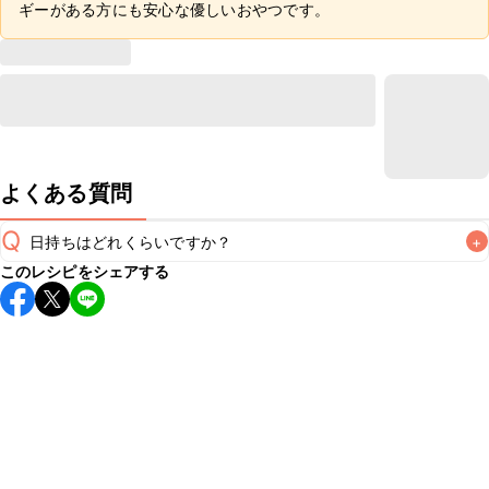
ギーがある方にも安心な優しいおやつです。
よくある質問
Q
日持ちはどれくらいですか？
+
このレシピをシェアする
保存期間は冷蔵で当日中が目安です。なるべくお早めにお召
し上がりください。

A
※日持ちは目安です。
こちら
の注意事項をご確認の上、正し