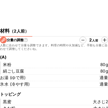
材料
（
2人前
）
2
分量の調整
人前
人数に合わせて分量を調整できます。料理の時間や火加減など、手順も分量に合
わせて調整してくださいね。
(A)
米粉
80g
絹ごし豆腐
80g
お湯 (ゆで用)
適量
氷水 (冷やす用)
適量
トッピング
黒蜜
大さじ2