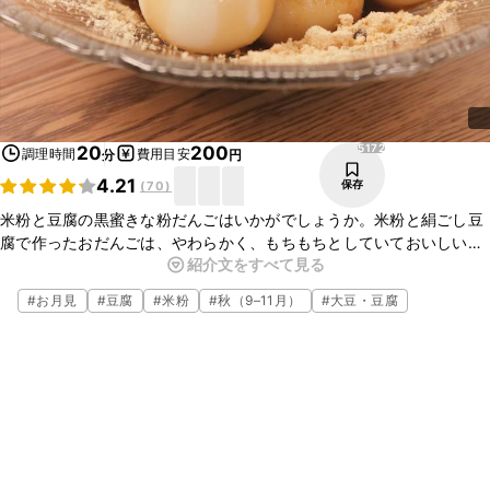
5172
20
200
調理時間
費用目安
分
円
4.21
保存
(
70
)
米粉と豆腐の黒蜜きな粉だんごはいかがでしょうか。米粉と絹ごし豆
腐で作ったおだんごは、やわらかく、もちもちとしていておいしいで
紹介文をすべて見る
すよ。お好みのトッピングでアレンジするのもおすすめです。ぜひお
試しくださいね。
#
お月見
#
豆腐
#
米粉
#
秋（9–11月）
#
大豆・豆腐