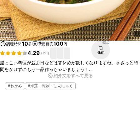
1486
10
100
調理時間
費用目安
分
円
4.29
保存
(
26
)
脂っこい料理が並ぶ日などは箸休めが欲しくなりますね。ささっと時
間をかけずにもう一品作っちゃいましょう！
紹介文をすべて見る
いつもの酢の物にとろろ昆布を入れるだけでこんなにも旨みがアップ
します！
#
わかめ
#
海藻・乾物・こんにゃく
つるっとした食感で、食欲のない日にもさっぱりと食べられます。