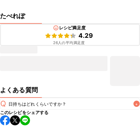
たべれぽ
レシピ満足度
4.29
26
人の平均満足度
よくある質問
Q
日持ちはどれくらいですか？
+
このレシピをシェアする
保存期間は冷蔵で当日中が目安です。なるべくお早めにお召
し上がりください。

A
※日持ちは目安です。
こちら
の注意事項をご確認の上、正し