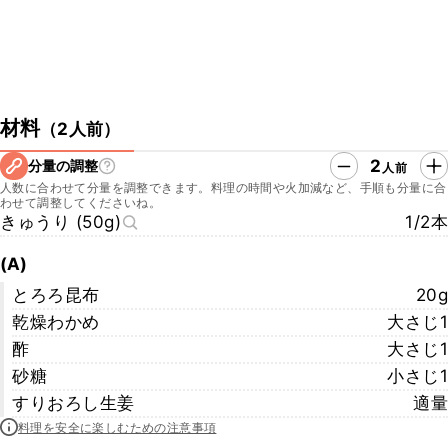
材料
（
2人前
）
2
分量の調整
人前
人数に合わせて分量を調整できます。料理の時間や火加減など、手順も分量に合
わせて調整してくださいね。
きゅうり (50g)
1/2本
(A)
とろろ昆布
20g
乾燥わかめ
大さじ1
酢
大さじ1
砂糖
小さじ1
すりおろし生姜
適量
料理を安全に楽しむための注意事項