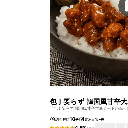
包丁要らず 韓国風甘辛
「
包丁要らず 韓国風甘辛大豆ミートの温玉
10
-
調理時間
費用目安
分
円
4.58
(
51
)