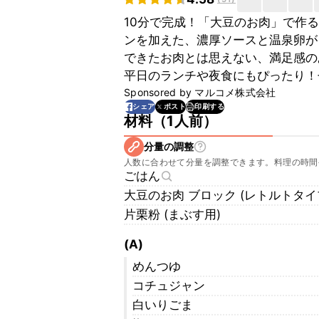
10分で完成！「大豆のお肉」で作
ンを加えた、濃厚ソースと温泉卵が
できたお肉とは思えない、満足感の
平日のランチや夜食にもぴったり！
Sponsored by
マルコメ株式会社
印刷する
シェア
ポスト
材料
（
1人前
）
分量の調整
人数に合わせて分量を調整できます。料理の時間
ごはん
大豆のお肉 ブロック (レトルトタイプ
片栗粉 (まぶす用)
(A)
めんつゆ
コチュジャン
白いりごま