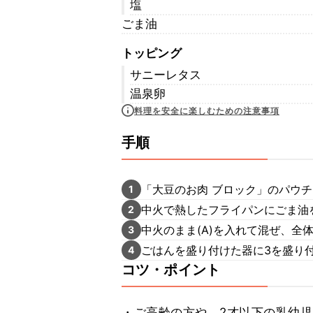
塩
ごま油
トッピング
サニーレタス
温泉卵
料理を安全に楽しむための注意事項
手順
「大豆のお肉 ブロック」のパウ
1
中火で熱したフライパンにごま油
2
中火のまま(A)を入れて混ぜ、全
3
ごはんを盛り付けた器に3を盛り
4
コツ・ポイント
・ご高齢の方や、2才以下の乳幼