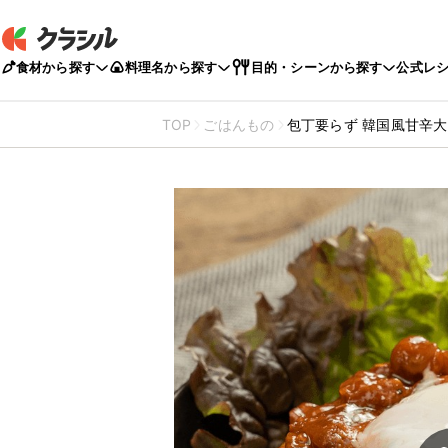
食材から探す
料理名から探す
目的・シーンから探す
公式レ
TOP
ごはんもの
包丁要らず 韓国風甘辛