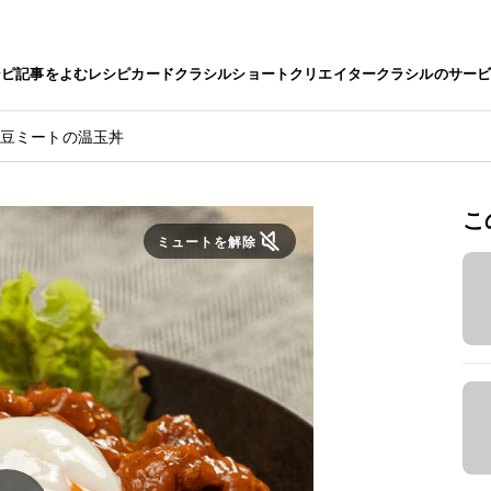
シピ
記事をよむ
レシピカード
クラシルショート
クリエイター
クラシルのサー
大豆ミートの温玉丼
こ
ミュートを解除