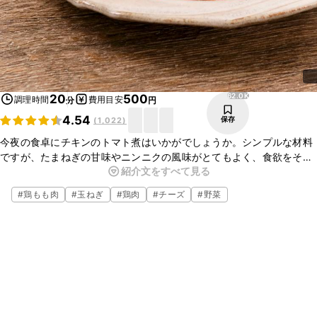
62.0K
20
500
調理時間
費用目安
分
円
4.54
保存
(
1,022
)
今夜の食卓にチキンのトマト煮はいかがでしょうか。シンプルな材料
ですが、たまねぎの甘味やニンニクの風味がとてもよく、食欲をそそ
紹介文をすべて見る
ります。お好みでパプリカやズッキーニなどの野菜を入れてボリュー
ムアップをしていただくのもおすすめですよ。
#
鶏もも肉
#
玉ねぎ
#
鶏肉
#
チーズ
#
野菜