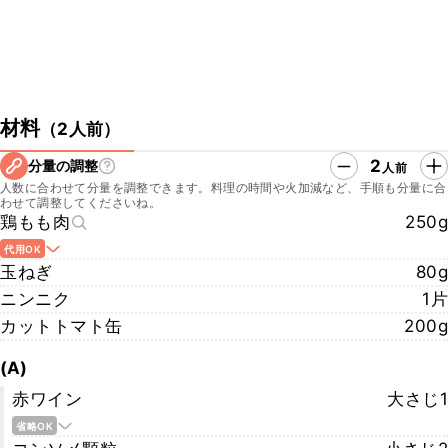
材料
（
2人前
）
2
分量の調整
人前
人数に合わせて分量を調整できます。料理の時間や火加減など、手順も分量に合
わせて調整してくださいね。
鶏もも肉
250g
代用OK
玉ねぎ
80g
ニンニク
1片
カットトマト缶
200g
(A)
赤ワイン
大さじ1
省略OK