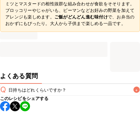
ミツとマスタードの相性抜群な組み合わせが食欲をそそります。
ブロッコリーやじゃがいも、ピーマンなどお好みの野菜を加えて
アレンジも楽しめます。
ご飯がどんどん進む味付け
で、お弁当の
おかずにもぴったり。大人から子供まで楽しめる一品です。
よくある質問
Q
日持ちはどれくらいですか？
+
このレシピをシェアする
保存期間は冷蔵で翌日中が目安です。なるべくお早めにお召
し上がりください。

A
※日持ちは目安です。
こちら
の注意事項をご確認の上、正し