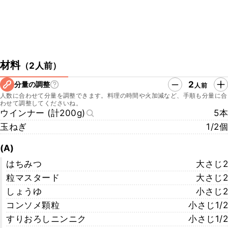
材料
（
2人前
）
2
分量の調整
人前
人数に合わせて分量を調整できます。料理の時間や火加減など、手順も分量に合
わせて調整してくださいね。
ウインナー (計200g)
5本
玉ねぎ
1/2個
(A)
はちみつ
大さじ2
粒マスタード
大さじ2
しょうゆ
小さじ2
コンソメ顆粒
小さじ1/2
すりおろしニンニク
小さじ1/2