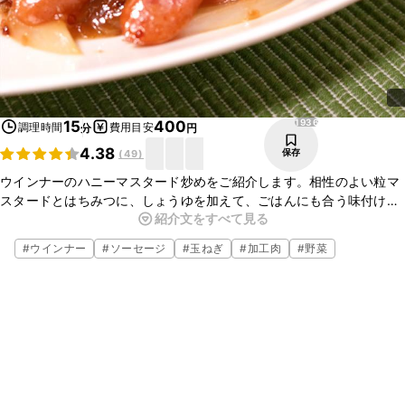
1936
15
400
調理時間
費用目安
分
円
4.38
保存
(
49
)
ウインナーのハニーマスタード炒めをご紹介します。相性のよい粒マ
スタードとはちみつに、しょうゆを加えて、ごはんにも合う味付けに
紹介文をすべて見る
しています。簡単なので、ぜひお試しくださいね。
#
ウインナー
#
ソーセージ
#
玉ねぎ
#
加工肉
#
野菜