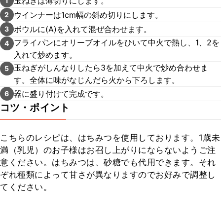
玉ねぎは薄切りにします。
1
ウインナーは1cm幅の斜め切りにします。
2
ボウルに(A)を入れて混ぜ合わせます。
3
フライパンにオリーブオイルをひいて中火で熱し、1、2を
4
入れて炒めます。
玉ねぎがしんなりしたら3を加えて中火で炒め合わせま
5
す。全体に味がなじんだら火から下ろします。
器に盛り付けて完成です。
6
コツ・ポイント
こちらのレシピは、はちみつを使用しております。1歳未
満（乳児）のお子様はお召し上がりにならないようご注
意ください。はちみつは、砂糖でも代用できます。それ
ぞれ種類によって甘さが異なりますのでお好みで調整し
てください。