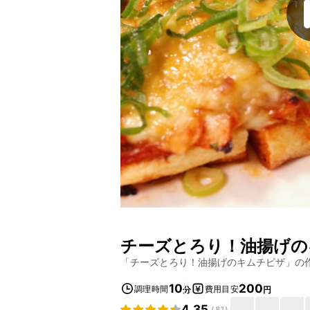
チーズとろり！油揚げの
「
チーズとろり！油揚げのキムチピザ
」の
10
200
調理時間
費用目安
分
円
4.35
(
81
)