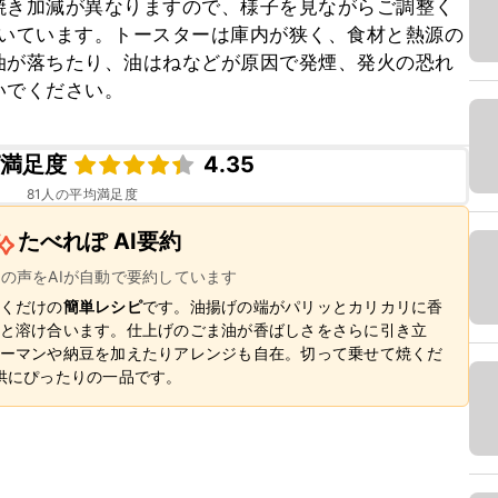
焼き加減が異なりますので、様子を見ながらご調整く
で焼いています。トースターは庫内が狭く、食材と熱源の
油が落ちたり、油はねなどが原因で発煙、発火の恐れ
いでください。
ピ満足度
4.35
81
人の平均満足度
たべれぽ AI要約
ーの声をAIが自動で要約しています
くだけの
簡単レシピ
です。油揚げの端がパリッとカリカリに香
と溶け合います。仕上げのごま油が香ばしさをさらに引き立
ーマンや納豆を加えたりアレンジも自在。切って乗せて焼くだ
供にぴったりの一品です。