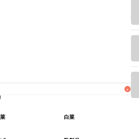
+
リ
なるべくお早めにお召し上がりください。

野菜
白菜