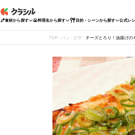
食材から探す
料理名から探す
目的・シーンから探す
公式レ
TOP
パン
ピザ
チーズとろり！油揚げの