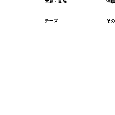
大豆・豆腐
油
チーズ
そ