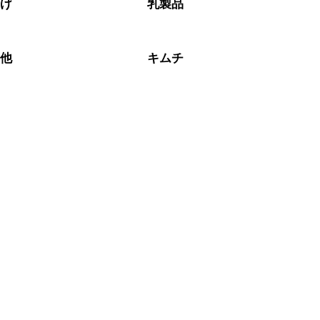
揚げ
乳製品
の他
キムチ