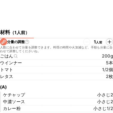
材料
（
1人前
）
1
分量の調整
人前
人数に合わせて分量を調整できます。料理の時間や火加減など、手順も分量に合
わせて調整してくださいね。
ごはん
200g
ウインナー
5本
トマト
1/2個
レタス
2枚
(A)
ケチャップ
小さじ2
中濃ソース
小さじ2
カレー粉
小さじ1/2