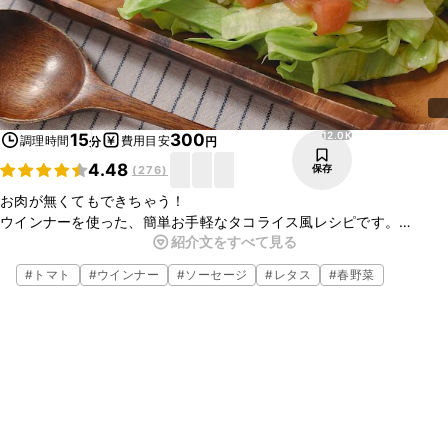
12.0K
15
300
調理時間
費用目安
分
円
4.48
保存
(
276
)
お肉が無くてもできちゃう！
ウインナーを使った、簡単お手軽なタコライス風レシピです。
紹介文をすべて見る
濃い目に味付けたウインナーがお野菜やごはんとよく合い、もりもり
食べられる大満足のワンプレートです。
#
トマト
#
ウインナー
#
ソーセージ
#
レタス
#
春野菜
まるでカフェ風のキレイな見た目で、楽しい気分になりますね。