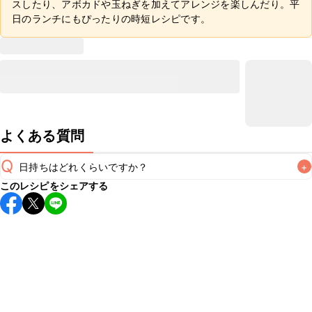
スしたり、アボカドや玉ねぎを加えてアレンジを楽しんだり。平
日のランチにもぴったりの時短レシピです。
よくある質問
Q
日持ちはどれくらいですか？
+
このレシピをシェアする
こちらのレシピは出来たてをお召し上がりいただくことをお
すすめします。

A
※日持ちは目安です。
こちら
の注意事項をご確認の上、正し