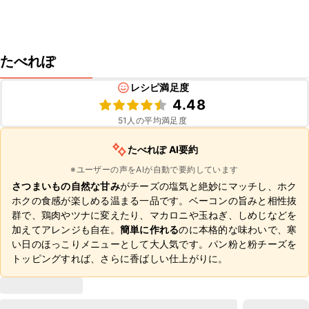
たべれぽ
レシピ満足度
4.48
51
人の平均満足度
たべれぽ AI要約
※ユーザーの声をAIが自動で要約しています
さつまいもの自然な甘み
がチーズの塩気と絶妙にマッチし、ホク
ホクの食感が楽しめる温まる一品です。ベーコンの旨みと相性抜
群で、鶏肉やツナに変えたり、マカロニや玉ねぎ、しめじなどを
加えてアレンジも自在。
簡単に作れる
のに本格的な味わいで、寒
い日のほっこりメニューとして大人気です。パン粉と粉チーズを
トッピングすれば、さらに香ばしい仕上がりに。