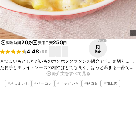
3943
20
250
調理時間
費用目安
分
円
4.48
保存
(
51
)
さつまいもとじゃがいものホクホクグラタンの紹介です。角切りにし
たお芋とホワイトソースの相性はとても良く、ほっと温まる一品で
紹介文をすべて見る
す。味付けはコンソメ顆粒でとっても簡単に仕上げたので、ぜひ作っ
てみてくださいね。
#
さつまいも
#
ベーコン
#
じゃがいも
#
秋野菜
#
加工肉