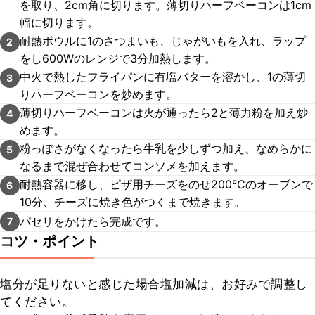
を取り、2cm角に切ります。薄切りハーフベーコンは1cm
幅に切ります。
耐熱ボウルに1のさつまいも、じゃがいもを入れ、ラップ
2
をし600Wのレンジで3分加熱します。
中火で熱したフライパンに有塩バターを溶かし、1の薄切
3
りハーフベーコンを炒めます。
薄切りハーフベーコンは火が通ったら2と薄力粉を加え炒
4
めます。
粉っぽさがなくなったら牛乳を少しずつ加え、なめらかに
5
なるまで混ぜ合わせてコンソメを加えます。
耐熱容器に移し、ピザ用チーズをのせ200℃のオーブンで
6
10分、チーズに焼き色がつくまで焼きます。
パセリをかけたら完成です。
7
コツ・ポイント
塩分が足りないと感じた場合塩加減は、お好みで調整し
てください。
