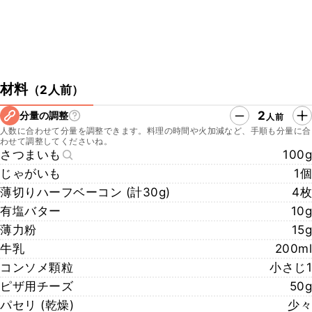
材料
（
2人前
）
2
分量の調整
人前
人数に合わせて分量を調整できます。料理の時間や火加減など、手順も分量に合
わせて調整してくださいね。
さつまいも
100g
じゃがいも
1個
薄切りハーフベーコン (計30g)
4枚
有塩バター
10g
薄力粉
15g
牛乳
200ml
コンソメ顆粒
小さじ1
ピザ用チーズ
50g
パセリ (乾燥)
少々