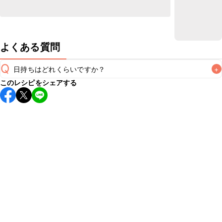
よくある質問
Q
日持ちはどれくらいですか？
+
このレシピをシェアする
保存期間は冷蔵で当日中が目安です。なるべくお早めにお召
し上がりください。

A
※日持ちは目安です。
こちら
の注意事項をご確認の上、正し