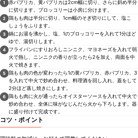
赤パプリカ、黄パプリカは2cm幅に切り、さらに斜め半分
1
に切ります。ブロッコリーは小房に分けます。
鶏もも肉は半分に切り、1cm幅のそぎ切りにして、塩こ
2
しょうをふります。
鍋にお湯を沸かし、塩、1のブロッコリーを入れて1分ほど
3
ゆで、湯切りします。
フライパンにすりおろしニンニク、マヨネーズを入れて弱
4
火で熱し、ニンニクの香りが立ったら2を加え、両面を中
火で焼きます。
鶏もも肉の色が変わったら1の黄パプリカ、赤パプリカ、3
5
を入れて中火で炒め合わせ、料理酒を回し入れ、蓋をして
2分ほど蒸し焼きにします。
鶏もも肉に火が通ったらオイスターソースを入れて中火で
6
炒め合わせ、全体に味がなじんだら火から下ろします。器
に盛り付けて完成です。
コツ・ポイント