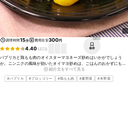
11.0K
15
300
調理時間
費用目安
分
円
4.40
保存
(
271
)
パプリカと鶏もも肉のオイスターマヨネーズ炒めはいかがでしょう
か。ニンニクの風味が効いたオイマヨ炒めは、ごはんのおかずにも、
紹介文をすべて見る
お酒のおつまみにもよく合いますよ。パプリカとブロッコリーを使
い、彩りよく仕上げました。ぜひお試しくださいね。
#
パプリカ
#
ブロッコリー
#
鶏もも肉
#
夏野菜
#
冬野菜