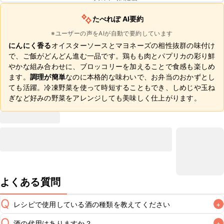
たべれぽ AI要約
※ユーザーの声をAIが自動で要約しています
にんにく香る
オイスターソースとマヨネーズの相性抜群の味付け
で、ご飯がどんどん進む一品です。鶏もも肉とパプリカの彩り鮮
やかな組み合わせに、ブロッコリーを加えることで食感も楽しめ
ます。
調理が簡単
なのに本格的な味わいで、お弁当のおかずとし
ても活躍。冷凍野菜を使って時短することもでき、しめじや玉ね
ぎなど好みの野菜をアレンジしても美味しく仕上がります。
よくある質問
Q
レシピで使用している酒の種類を教えてください
+
Q
酒の代用はありますか？
+