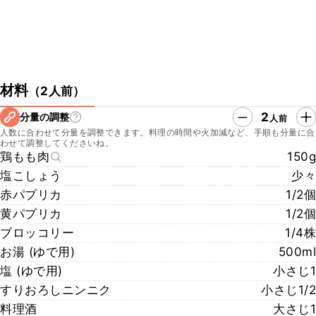
材料
（
2人前
）
2
分量の調整
人前
人数に合わせて分量を調整できます。料理の時間や火加減など、手順も分量に合
わせて調整してくださいね。
鶏もも肉
150g
塩こしょう
少々
赤パプリカ
1/2個
黄パプリカ
1/2個
ブロッコリー
1/4株
お湯 (ゆで用)
500ml
塩 (ゆで用)
小さじ1
すりおろしニンニク
小さじ1/2
料理酒
大さじ1