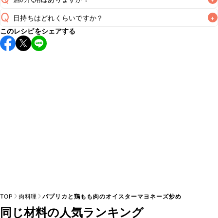
A
Q
日持ちはどれくらいですか？
+
A
このレシピをシェアする
保存期間は冷蔵で翌日中が目安です。なるべくお早めにお召
し上がりください。

A
※日持ちは目安です。
こちら
の注意事項をご確認の上、正し
TOP
肉料理
パプリカと鶏もも肉のオイスターマヨネーズ炒め
同じ材料の人気ランキング