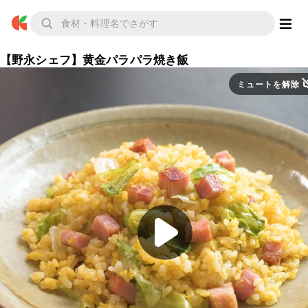
【野永シェフ】黄金パラパラ焼き飯
ミュートを解除