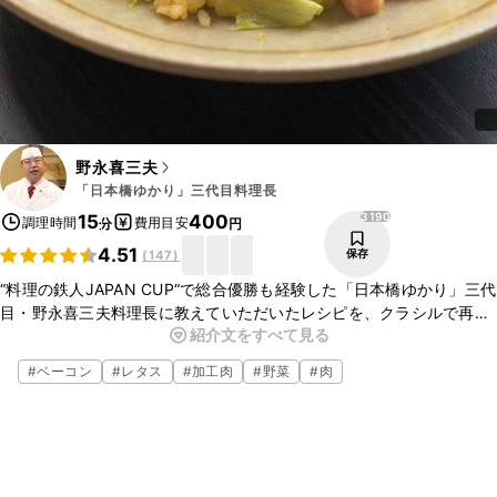
野永喜三夫
「日本橋ゆかり」三代目料理長
3190
15
400
調理時間
費用目安
分
円
4.51
保存
(
147
)
“料理の鉄人JAPAN CUP“で総合優勝も経験した「日本橋ゆかり」三代
目・野永喜三夫料理長に教えていただいたレシピを、クラシルで再
紹介文をすべて見る
現！今回は、焼き飯のご紹介です。ご家庭のコンロでも、作り方を工
夫するだけで、お店のようなパラパラのチャーハンがお作りいただけ
#
ベーコン
#
レタス
#
加工肉
#
野菜
#
肉
ますよ。
こちらのレシピでは、シェフに教えていただいたレシピを、ご家庭で
作りやすい手順や材料で再現しております。
シェフが調理しているレシピ動画では、より詳しくご覧いただくこと