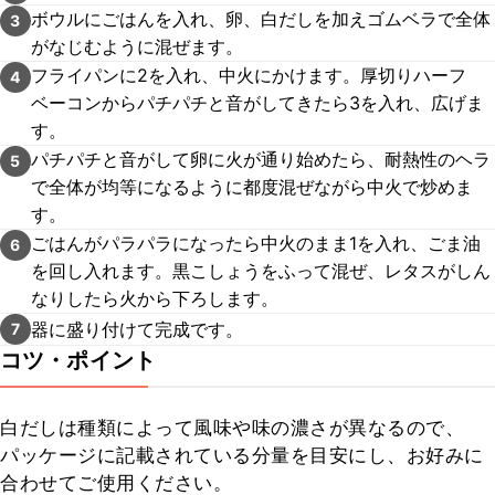
ボウルにごはんを入れ、卵、白だしを加えゴムベラで全体
3
がなじむように混ぜます。
フライパンに2を入れ、中火にかけます。厚切りハーフ
4
ベーコンからパチパチと音がしてきたら3を入れ、広げま
す。
パチパチと音がして卵に火が通り始めたら、耐熱性のヘラ
5
で全体が均等になるように都度混ぜながら中火で炒めま
す。
ごはんがパラパラになったら中火のまま1を入れ、ごま油
6
を回し入れます。黒こしょうをふって混ぜ、レタスがしん
なりしたら火から下ろします。
器に盛り付けて完成です。
7
コツ・ポイント
白だしは種類によって風味や味の濃さが異なるので、
パッケージに記載されている分量を目安にし、お好みに
合わせてご使用ください。
