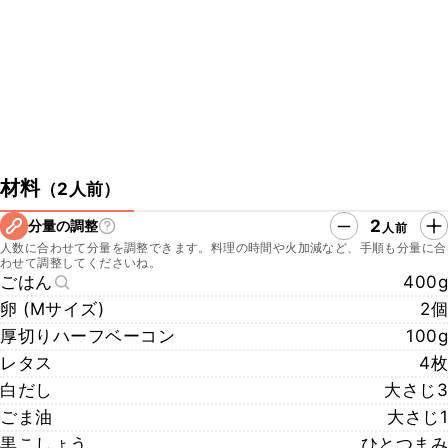
ができますので、さらに本格的な味わいに仕上げることができます
よ。ぜひチェックしてみてくださいね。
https://www.kurashiru.com/recipes/2e4492cb-6bef-4233-9d1f-
fbee6acae318
▼クラシル公式SNSはこちら
・クラシルYouTube
https://www.youtube.com/watch?v=VOlY1TFz6LY
・クラシルTikTok
材料
（
2人前
）
https://www.tiktok.com/@kurashiru.com
・クラシルInstagram
2
分量の調整
人前
https://www.instagram.com/kurashiru/
人数に合わせて分量を調整できます。料理の時間や火加減など、手順も分量に合
・クラシルX
わせて調整してくださいね。
https://twitter.com/kurashiru0119
ごはん
400g
卵 (Mサイズ)
2個
厚切りハーフベーコン
100g
レタス
4枚
白だし
大さじ3
ごま油
大さじ1
黒こしょう
ひとつまみ