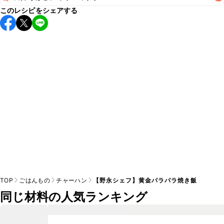
このレシピをシェアする
保存期間は冷蔵で当日中が目安です。なるべくお早めにお召
し上がりください。

A
※日持ちは目安です。
こちら
の注意事項をご確認の上、正し
TOP
ごはんもの
チャーハン
【野永シェフ】黄金パラパラ焼き飯
同じ材料の人気ランキング