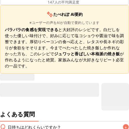
147
人の平均満足度
たべれぽ AI要約
※ユーザーの声をAIが自動で要約しています
パラパラの食感を実現できる
と大好評のレシピです。白だしを
使った優しい味付けで、好みに応じて塩コショウや醤油で味を調
整できます。厚切りベーコンの食べ応えと、レタスや長ネギの彩
りが食欲をそそります。今までべたべたした焼き飯しか作れな
かった方も、このレシピで
ジュワッと香ばしい本格派の焼き飯
が
作れるようになったと絶賛。家族みんなが大好きなリピート必至
の一品です。
よくある質問
Q
日持ちはどれくらいですか？
+