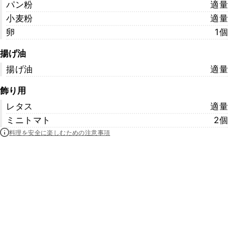
パン粉
適量
小麦粉
適量
卵
1個
揚げ油
揚げ油
適量
飾り用
レタス
適量
ミニトマト
2個
料理を安全に楽しむための注意事項