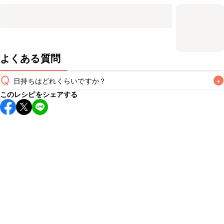
よくある質問
Q
日持ちはどれくらいですか？
+
このレシピをシェアする
保存期間は冷蔵で翌日中が目安です。なるべくお早めにお召
し上がりください。

A
※日持ちは目安です。
こちら
の注意事項をご確認の上、正し