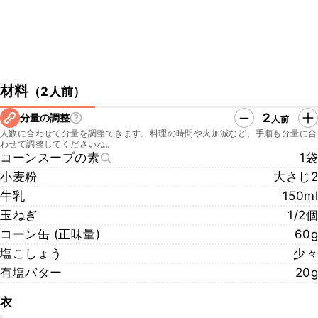
材料
（
2人前
）
2
分量の調整
人前
人数に合わせて分量を調整できます。料理の時間や火加減など、手順も分量に合
わせて調整してくださいね。
コーンスープの素
1袋
小麦粉
大さじ2
牛乳
150ml
玉ねぎ
1/2個
コーン缶 (正味量)
60g
塩こしょう
少々
有塩バター
20g
衣