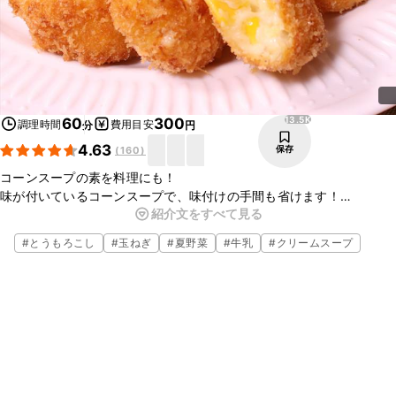
13.5K
60
300
調理時間
費用目安
分
円
4.63
保存
(
160
)
コーンスープの素を料理にも！
味が付いているコーンスープで、味付けの手間も省けます！
紹介文をすべて見る
みんな大好きクリームコロッケをアツアツのままご家庭で！
おこさまへのおかずにも、ホームパーティにも。
#
とうもろこし
#
玉ねぎ
#
夏野菜
#
牛乳
#
クリームスープ
ぜひ作ってみてはいかがでしょうか。