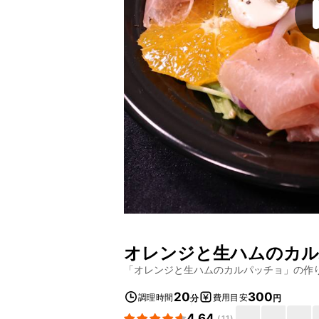
オレンジと生ハムのカ
「
オレンジと生ハムのカルパッチョ
」の作
20
300
調理時間
費用目安
分
円
4.64
(
11
)