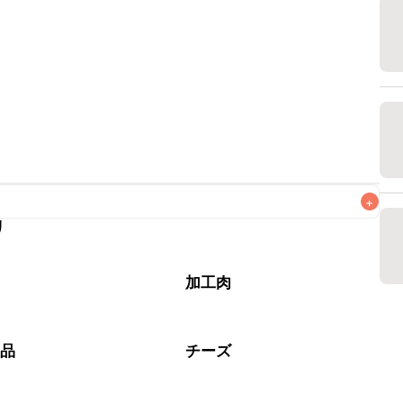
+
リ
なるべくお早めにお召し上がりください。

加工肉
製品
チーズ