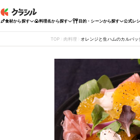
食材から探す
料理名から探す
目的・シーンから探す
公式レ
TOP
肉料理
オレンジと生ハムのカルパッ