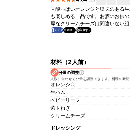
甘酸っぱいオレンジと塩味のある生
も楽しめる一品です。お酒のお供の
厚なクリームチーズは間違いない組
印刷する
シェア
ポスト
材料
（
2人前
）
分量の調整
人数に合わせて分量を調整できます。料理の時間
オレンジ
生ハム
ベビーリーフ
紫玉ねぎ
クリームチーズ
ドレッシング