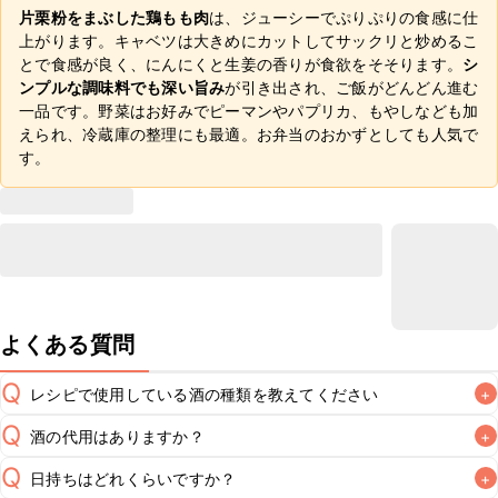
片栗粉をまぶした鶏もも肉
は、ジューシーでぷりぷりの食感に仕
上がります。キャベツは大きめにカットしてサックリと炒めるこ
とで食感が良く、にんにくと生姜の香りが食欲をそそります。
シ
ンプルな調味料でも深い旨み
が引き出され、ご飯がどんどん進む
一品です。野菜はお好みでピーマンやパプリカ、もやしなども加
えられ、冷蔵庫の整理にも最適。お弁当のおかずとしても人気で
す。
よくある質問
Q
レシピで使用している酒の種類を教えてください
+
Q
酒の代用はありますか？
+
A
Q
日持ちはどれくらいですか？
+
A