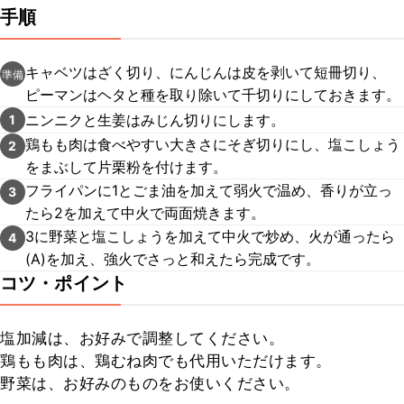
手順
キャベツはざく切り、にんじんは皮を剥いて短冊切り、
準備
ピーマンはヘタと種を取り除いて千切りにしておきます。
ニンニクと生姜はみじん切りにします。
1
鶏もも肉は食べやすい大きさにそぎ切りにし、塩こしょう
2
をまぶして片栗粉を付けます。
フライパンに1とごま油を加えて弱火で温め、香りが立っ
3
たら2を加えて中火で両面焼きます。
3に野菜と塩こしょうを加えて中火で炒め、火が通ったら
4
(A)を加え、強火でさっと和えたら完成です。
コツ・ポイント
塩加減は、お好みで調整してください。

鶏もも肉は、鶏むね肉でも代用いただけます。

野菜は、お好みのものをお使いください。