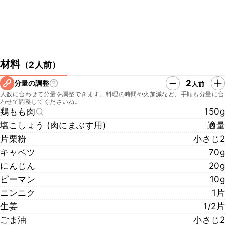
材料
（
2人前
）
2
分量の調整
人前
人数に合わせて分量を調整できます。料理の時間や火加減など、手順も分量に合
わせて調整してくださいね。
鶏もも肉
150g
塩こしょう (肉にまぶす用)
適量
片栗粉
小さじ2
キャベツ
70g
にんじん
20g
ピーマン
10g
ニンニク
1片
生姜
1/2片
ごま油
小さじ2