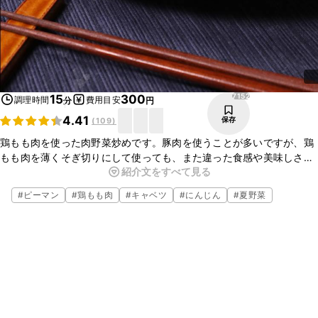
7152
15
300
調理時間
費用目安
分
円
4.41
保存
(
109
)
鶏もも肉を使った肉野菜炒めです。豚肉を使うことが多いですが、鶏
もも肉を薄くそぎ切りにして使っても、また違った食感や美味しさを
紹介文をすべて見る
味わえますよ。片栗粉をまぶして焼くことで仕上がりがジューシーに
なり、調味料の馴染みもよくなります。是非作ってみてください。
#
ピーマン
#
鶏もも肉
#
キャベツ
#
にんじん
#
夏野菜