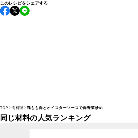
このレシピをシェアする
保存期間は冷蔵で翌日中が目安です。なるべくお早めにお召
し上がりください。

A
※日持ちは目安です。
こちら
の注意事項をご確認の上、正し
TOP
肉料理
鶏もも肉とオイスターソースで肉野菜炒め
同じ材料の人気ランキング